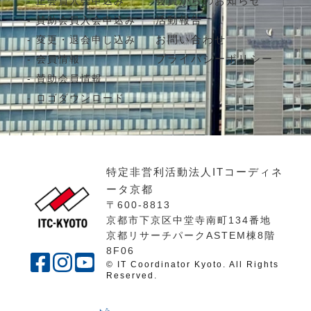
会員からのお知らせ
正会員入会申込み
活動報告
賛助会員入会申込み
お問い合わせ
変更・退会申し込み
プライバシーポリシー
会員情報
賛助会員情報
ロゴダウンロード
特定非営利活動法人ITコーディネ
ータ京都
〒600-8813
京都市下京区中堂寺南町134番地
京都リサーチパークASTEM棟8階
8F06
© IT Coordinator Kyoto. All Rights
Reserved.