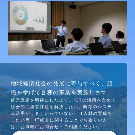
研究会
地域経済社会の発展に寄与すべく、組
介護ソリューション研究会、WEB/SNS研究会を
織を挙げて各種の事業を実施します。
行っています
経営課題を明確にした上で、ICTの活⽤を含めて
総合的に経営課題を解決したい、既存のシステ
ム活⽤がうまくいっていない、IT⼈材の育成を
したい等、IT経営に関することでお困りの⽅
は、お気軽にお問合せ・ご相談ください。