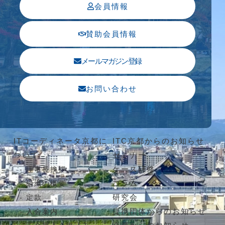
会員情報
賛助会員情報
メールマガジン登録
お問い合わせ
ITコーディネータ京都に
ITC京都からのお知らせ
ついて
セミナー
ケース研修
理事長挨拶
コラム
組織の概要
研究会
定款
提携団体からのお知らせ
入会案内