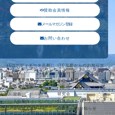
賛助会員情報
メールマガジン登録
お問い合わせ
ITコーディネータ京都に
ITC京都からのお知らせ
ついて
セミナー
ケース研修
理事長挨拶
コラム
組織の概要
研究会
定款
提携団体からのお知らせ
入会案内
会員からのお知らせ
正会員入会申込み