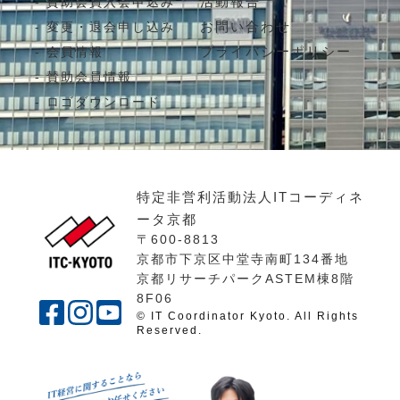
活動報告
賛助会員入会申込み
お問い合わせ
変更・退会申し込み
プライバシーポリシー
会員情報
賛助会員情報
ロゴダウンロード
特定非営利活動法人ITコーディネ
ータ京都
〒600-8813
京都市下京区中堂寺南町134番地
京都リサーチパークASTEM棟8階
8F06
© IT Coordinator Kyoto. All Rights
Reserved.