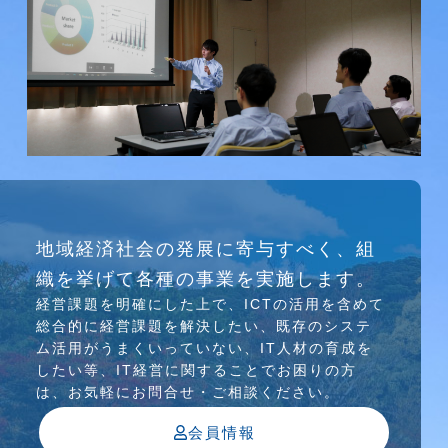
研究会
地域経済社会の発展に寄与すべく、組
介護ソリューション研究会、WEB/SNS研究会を
織を挙げて各種の事業を実施します。
行っています
経営課題を明確にした上で、ICTの活⽤を含めて
総合的に経営課題を解決したい、既存のシステ
ム活⽤がうまくいっていない、IT⼈材の育成を
したい等、IT経営に関することでお困りの⽅
は、お気軽にお問合せ・ご相談ください。
会員情報