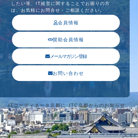
したい等、IT経営に関することでお困りの⽅
は、お気軽にお問合せ・ご相談ください。
会員情報
賛助会員情報
メールマガジン登録
お問い合わせ
ITコーディネータ京都に
ITC京都からのお知らせ
ついて
セミナー
ケース研修
理事長挨拶
コラム
組織の概要