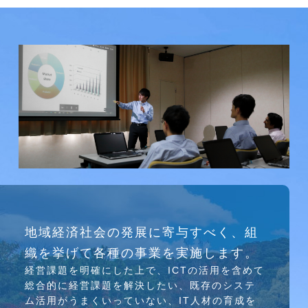
研究会
地域経済社会の発展に寄与すべく、組
介護ソリューション研究会、WEB/SNS研究会を
織を挙げて各種の事業を実施します。
行っています
経営課題を明確にした上で、ICTの活⽤を含めて
総合的に経営課題を解決したい、既存のシステ
ム活⽤がうまくいっていない、IT⼈材の育成を