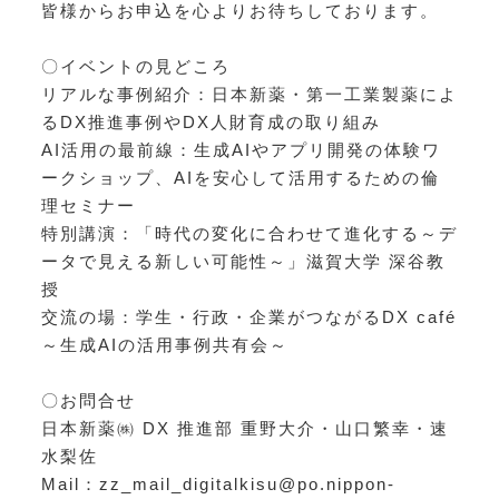
皆様からお申込を心よりお待ちしております。
〇イベントの見どころ
リアルな事例紹介：日本新薬・第一工業製薬によ
るDX推進事例やDX人財育成の取り組み
AI活用の最前線：生成AIやアプリ開発の体験ワ
ークショップ、AIを安心して活用するための倫
理セミナー
特別講演：「時代の変化に合わせて進化する～デ
ータで見える新しい可能性～」滋賀大学 深谷教
授
交流の場：学生・行政・企業がつながるDX café
～生成AIの活用事例共有会～
〇お問合せ
⽇本新薬㈱ DX 推進部 重野⼤介・山⼝繁幸・速
水梨佐
Mail：zz_mail_digitalkisu@po.nippon-