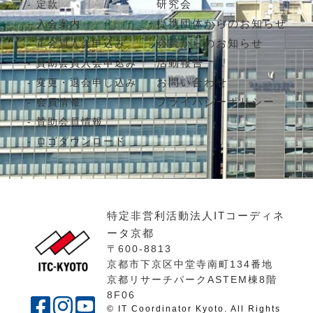
研究会
定款
提携団体からのお知らせ
入会案内
会員からのお知らせ
正会員入会申込み
活動報告
賛助会員入会申込み
お問い合わせ
変更・退会申し込み
プライバシーポリシー
会員情報
賛助会員情報
ロゴダウンロード
特定非営利活動法人ITコーディネ
ータ京都
〒600-8813
京都市下京区中堂寺南町134番地
京都リサーチパークASTEM棟8階
8F06
© IT Coordinator Kyoto. All Rights