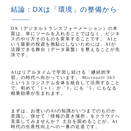
結論：DXは「環境」の整備から
DX
（デジタルトランスフォーメーション）の本
質は、単にツールを入れることではなく、ビジネ
スのやり方そのものを変革することです。
AI
と
いう最新の投資を無駄にしないためには、
AI
が
活躍できる舞台（データ基盤）を整えることが先
決です。
AI
はリアルタイムで学習し続ける「継続的学
習」の時代へ向かっています。
Microsoft 365
というエコシステム全体を統合して活用すること
で、初めて「
1
＋
1
」が「
3
」にも「
5
」にもなる
相乗効果が生まれます。
まずは、お使いの
AI
の知識がいつまでのものか
意識し、併せて「情報の置き場所」をクラウドへ
見直してみませんか？ 土台を固めることが、
AI
時代の生産性向上への一番の近道です。