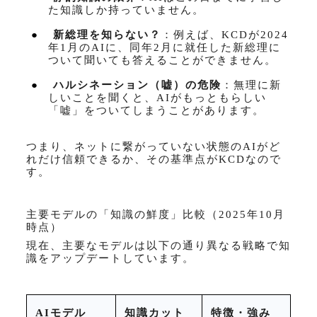
た知識しか持っていません。
●
新総理を知らない？
：例えば、
KCD
が
2024
年
1
月の
AI
に、同年
2
月に就任した新総理に
ついて聞いても答えることができません。
●
ハルシネーション（嘘）の危険
：無理に新
しいことを聞くと、
AI
がもっともらしい
「嘘」をついてしまうことがあります。
つまり、ネットに繋がっていない状態の
AI
がど
れだけ信頼できるか、その基準点が
KCD
なので
す。
主要モデルの「知識の鮮度」比較（
2025
年
10
月
時点）
現在、主要なモデルは以下の通り異なる戦略で知
識をアップデートしています。
AI
モデル
知識カット
特徴・強み