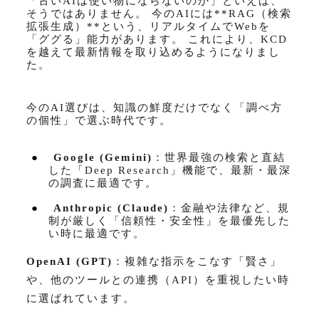
「古い
AI
は使い物にならないのか」といえば、
そうではありません。 今の
AI
には
**RAG
（検索
拡張生成）
**
という、リアルタイムで
Web
を
「ググる」能力があります。 これにより、
KCD
を越えて最新情報を取り込めるようになりまし
た。
今の
AI
選びは、知識の鮮度だけでなく「調べ方
の個性」で選ぶ時代です。
●
Google (Gemini)
：世界最強の検索と直結
した「
Deep Research
」機能で、最新・最深
の調査に最適です。
●
Anthropic (Claude)
：金融や法律など、規
制が厳しく「信頼性・安全性」を最優先した
い時に最適です。
OpenAI (GPT)
：複雑な指示をこなす「賢さ」
や、他のツールとの連携（
API
）を重視したい時
に選ばれています。