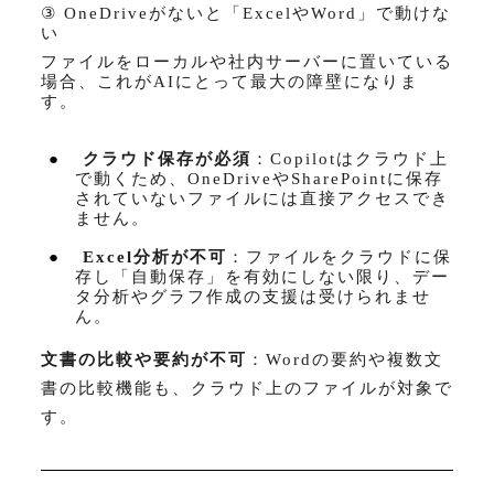
③ OneDrive
がないと「
Excel
や
Word
」で動けな
い
ファイルをローカルや社内サーバーに置いている
場合、これが
AI
にとって最大の障壁になりま
す。
●
クラウド保存が必須
：
Copilot
はクラウド上
で動くため、
OneDrive
や
SharePoint
に保存
されていないファイルには直接アクセスでき
ません。
●
Excel
分析が不可
：ファイルをクラウドに保
存し「自動保存」を有効にしない限り、デー
タ分析やグラフ作成の支援は受けられませ
ん。
文書の比較や要約が不可
：
Word
の要約や複数文
書の比較機能も、クラウド上のファイルが対象で
す。