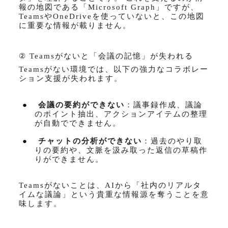
報の地図である「
Microsoft Graph
」ですが、
Teams
や
OneDrive
を使っていないと、この地図
に重要な情報が載りません。
② Teams
がないと「会議の記憶」が失われる
Teams
がない環境では、以下の強力なコラボレー
ション支援が失われます。
●
会議の要約ができない
：議事録作成、議論
のポイント抽出、アクションアイテムの整理
が自動でできません。
●
チャットの分析ができない
：過去のやり取
りの要約や、文脈を汲み取った返信の草稿作
りができません。
Teams
がないことは、
AI
から「社内のリアルタ
イムな議論」という貴重な情報源を奪うことを意
味します。