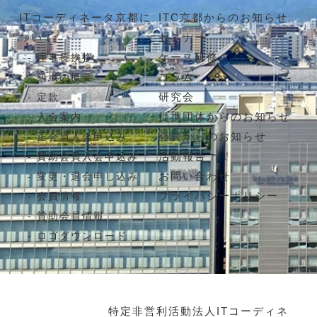
ITコーディネータ京都に
ITC京都からのお知らせ
ついて
セミナー
ケース研修
理事長挨拶
コラム
組織の概要
研究会
定款
提携団体からのお知らせ
入会案内
会員からのお知らせ
正会員入会申込み
活動報告
賛助会員入会申込み
お問い合わせ
変更・退会申し込み
プライバシーポリシー
会員情報
賛助会員情報
ロゴダウンロード
特定非営利活動法人ITコーディネ