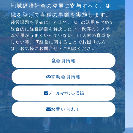
地域経済社会の発展に寄与すべく、組
介護ソリューション研究会、WEB/SNS研究会を
織を挙げて各種の事業を実施します。
行っています
経営課題を明確にした上で、ICTの活⽤を含めて
総合的に経営課題を解決したい、既存のシステ
ム活⽤がうまくいっていない、IT⼈材の育成を
したい等、IT経営に関することでお困りの⽅
は、お気軽にお問合せ・ご相談ください。
会員情報
賛助会員情報
メールマガジン登録
お問い合わせ