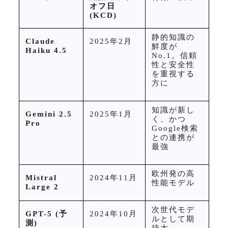
オフ日
(KCD)
静的知識の
Claude
2025
年
2
月
鮮度が
Haiku 4.5
No.1
。信頼
性と安全性
を重視する
方に
知識が新し
Gemini 2.5
2025
年
1
月
く、かつ
Pro
Google
検索
との連携が
最強
欧州発の高
Mistral
2024
年
11
月
性能モデル
Large 2
次世代モデ
GPT-5 (
予
2024
年
10
月
ルとして期
測
)
待大