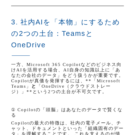
3. 社内AIを「本物」にするため
の2つの土台：Teamsと
OneDrive
一方、
Microsoft 365 Copilot
などのビジネス向
け
AI
を活用する場合、
AI
自身の知識以上に「あ
なたの会社のデータ」をどう扱うかが重要です。
Copilot
が真価を発揮するには、
**
「
Microsoft
Teams
」
と
「
OneDrive
（クラウドストレー
ジ）」
**
という
2
つの土台が不可欠です。
① Copilot
の「頭脳」はあなたのデータで賢くな
る
Copilot
の最大の特徴は、社内の電子メール、チ
ャット、ドキュメントといった「組織固有のデー
タ」を理解することです。 これを支えるのが情