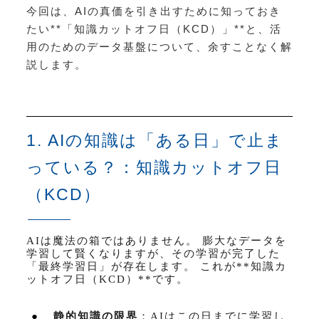
今回は、AIの真価を引き出すために知っておき
たい**「知識カットオフ日（KCD）」**と、活
用のためのデータ基盤について、余すことなく解
説します。
1. AIの知識は「ある日」で止ま
っている？：知識カットオフ日
（KCD）
AI
は魔法の箱ではありません。 膨大なデータを
学習して賢くなりますが、その学習が完了した
「最終学習日」が存在します。 これが
**
知識カ
ットオフ日（
KCD
）
**
です。
●
静的知識の限界
：
AI
はこの日までに学習し