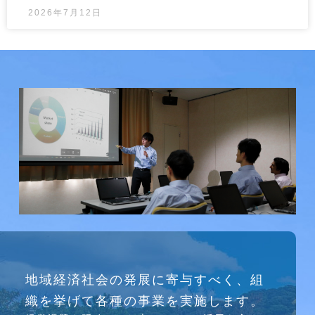
2026年7月12日
研究会
地域経済社会の発展に寄与すべく、組
介護ソリューション研究会、WEB/SNS研究会を
織を挙げて各種の事業を実施します。
行っています