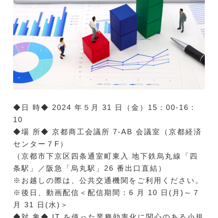
◆日 時◆ 2024 年５月 31 日（金）15：00-16：
10
◆場 所◆ 京都商工会議所 7-AB 会議室（京都経済
センター７F）
（京都市下京区四条通室町東入 地下鉄烏丸線「四
条駅」／阪急「烏丸駅」26 番出口直結）
※お越しの際は、公共交通機関をご利用ください。
※後日、動画配信＜配信期間：6 月 10 日(月)～７
月 31 日(水)＞
◆対 象◆ IT を使った業務効率化に関心のある小規