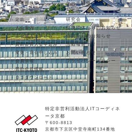
ケース研修
理事長挨拶
コラム
組織の概要
研究会
定款
提携団体からのお知らせ
入会案内
会員からのお知らせ
正会員入会申込み
活動報告
賛助会員入会申込み
お問い合わせ
変更・退会申し込み
プライバシーポリシー
会員情報
賛助会員情報
ロゴダウンロード
特定非営利活動法人ITコーディネ
ータ京都
〒600-8813
京都市下京区中堂寺南町134番地