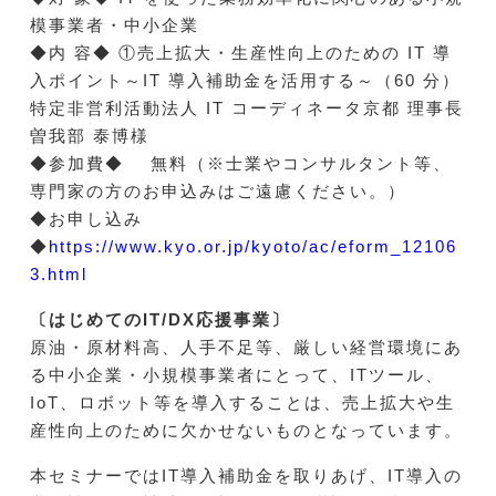
模事業者・中小企業
◆内 容◆ ①売上拡大・生産性向上のための IT 導
入ポイント～IT 導入補助金を活用する～（60 分）
特定非営利活動法人 IT コーディネータ京都 理事長
曽我部 泰博様
◆参加費◆ 無料（※士業やコンサルタント等、
専門家の方のお申込みはご遠慮ください。）
◆お申し込み
◆
https://www.kyo.or.jp/kyoto/ac/eform_12106
3.html
〔はじめてのIT/DX応援事業〕
原油・原材料高、人手不足等、厳しい経営環境にあ
る中小企業・小規模事業者にとって、ITツール、
IoT、ロボット等を導入することは、売上拡大や生
産性向上のために欠かせないものとなっています。
本セミナーではIT導入補助金を取りあげ、IT導入の