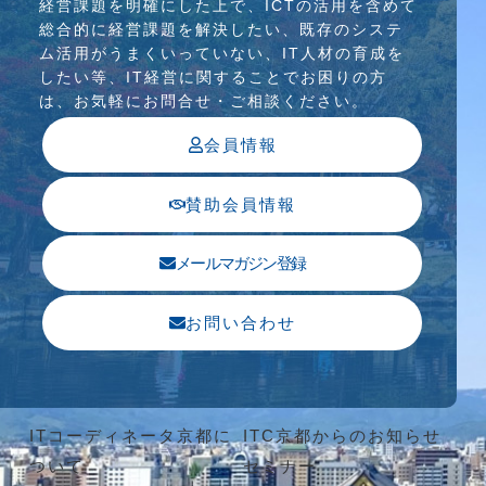
経営課題を明確にした上で、ICTの活⽤を含めて
総合的に経営課題を解決したい、既存のシステ
ム活⽤がうまくいっていない、IT⼈材の育成を
したい等、IT経営に関することでお困りの⽅
は、お気軽にお問合せ・ご相談ください。
会員情報
賛助会員情報
メールマガジン登録
お問い合わせ
ITコーディネータ京都に
ITC京都からのお知らせ
ついて
セミナー