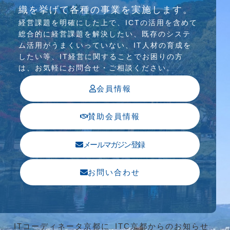
介護ソリューション研究会、WEB/SNS研究会を
織を挙げて各種の事業を実施します。
行っています
経営課題を明確にした上で、ICTの活⽤を含めて
総合的に経営課題を解決したい、既存のシステ
ム活⽤がうまくいっていない、IT⼈材の育成を
したい等、IT経営に関することでお困りの⽅
は、お気軽にお問合せ・ご相談ください。
会員情報
賛助会員情報
メールマガジン登録
お問い合わせ
ITコーディネータ京都に
ITC京都からのお知らせ