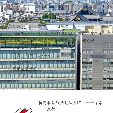
ついて
セミナー
ケース研修
理事長挨拶
コラム
組織の概要
研究会
定款
提携団体からのお知らせ
入会案内
会員からのお知らせ
正会員入会申込み
活動報告
賛助会員入会申込み
お問い合わせ
変更・退会申し込み
プライバシーポリシー
会員情報
賛助会員情報
ロゴダウンロード
特定非営利活動法人ITコーディネ
ータ京都