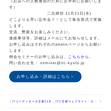
（お店への人数通知のためにお早めにお願いしま
す）
二次締切 11月21日(水)
どこよりも早い忘年会？！として集合形式で実施
します。
交流、懇親をお楽しみください。
連絡事項等、詳細はメールにてお知らせします。
お申し込みはそれぞれのpeatixページからお願い
します。
例会セミナーのお申し込みは、
こちらから
。
問い合わせ先： seminar@itc-kyoto.jp
お申し込み・詳細はこちら
ITコーディネータ京都11月例会「相互理解ツール「ミロロンカード」を活用したコミュニケーション向上講座」
ITC京都ウェブサイト・ロゴのリニューアルについて