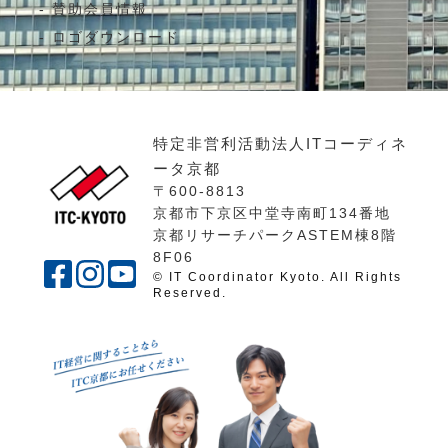
賛助会員情報
ロゴダウンロード
特定非営利活動法人ITコーディネ
ータ京都
〒600-8813
京都市下京区中堂寺南町134番地
京都リサーチパークASTEM棟8階
8F06
© IT Coordinator Kyoto. All Rights
Reserved.