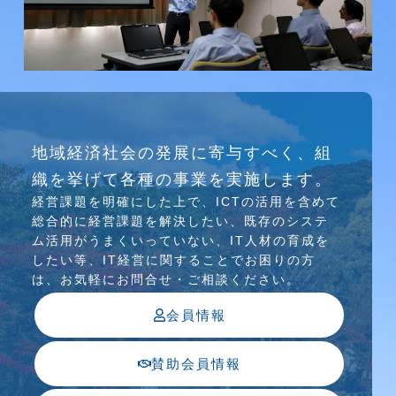
研究会
地域経済社会の発展に寄与すべく、組
介護ソリューション研究会、WEB/SNS研究会を
織を挙げて各種の事業を実施します。
行っています
経営課題を明確にした上で、ICTの活⽤を含めて
総合的に経営課題を解決したい、既存のシステ
ム活⽤がうまくいっていない、IT⼈材の育成を
したい等、IT経営に関することでお困りの⽅
は、お気軽にお問合せ・ご相談ください。
会員情報
賛助会員情報