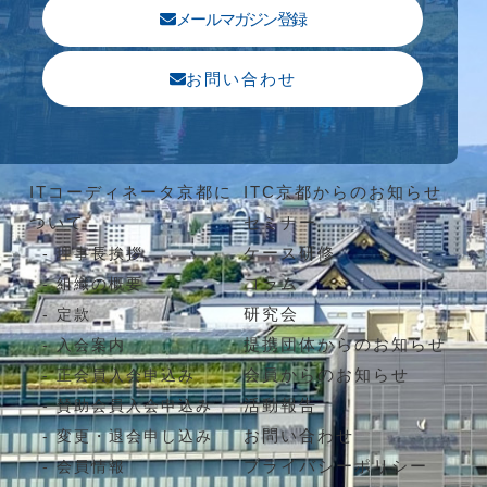
メールマガジン登録
お問い合わせ
ITコーディネータ京都に
ITC京都からのお知らせ
ついて
セミナー
ケース研修
理事長挨拶
コラム
組織の概要
研究会
定款
提携団体からのお知らせ
入会案内
会員からのお知らせ
正会員入会申込み
活動報告
賛助会員入会申込み
お問い合わせ
変更・退会申し込み
プライバシーポリシー
会員情報