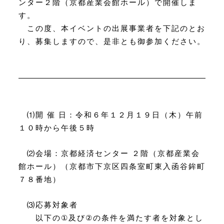
ンター２階
（京都産業会館ホール）で開催しま
す。
この度、本イベントの出展事業者を下記のとお
り、募集しますので、是非とも御参加
ください。
⑴
開 催 日：令和６年１２月１９日（木）午前
１０時から午後５時
⑵
会場：京都経済センター ２階（京都産業会
館ホール）
（京都市下京区四条室町東入函谷鉾町
７８番地）
⑶
応募対象者
以下の
①
及び
②
の条件を満たす者を対象とし