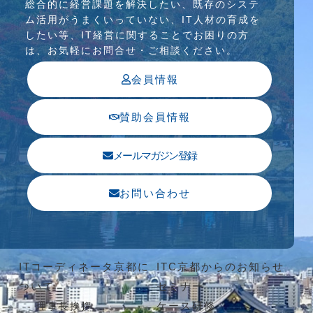
総合的に経営課題を解決したい、既存のシステ
ム活⽤がうまくいっていない、IT⼈材の育成を
したい等、IT経営に関することでお困りの⽅
は、お気軽にお問合せ・ご相談ください。
会員情報
賛助会員情報
メールマガジン登録
お問い合わせ
ITコーディネータ京都に
ITC京都からのお知らせ
ついて
セミナー
ケース研修
理事長挨拶