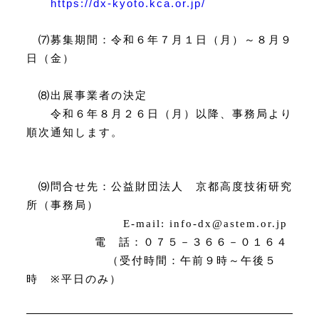
https://dx-kyoto.kca.or.jp/
⑺
募集期間：令和６年７月１日（月）～８月９
日（金）
⑻
出展事業者の決定
令和６年８月２６日（月）以降、事務局より
順次通知します。
⑼
問合せ先：公益財団法人 京都高度技術研究
所（事務局）
E-mail: info-dx@astem.or.jp
電 話：０７５－３６６－０１６４
（受付時間：午前９時～午後５
時
※
平日のみ）