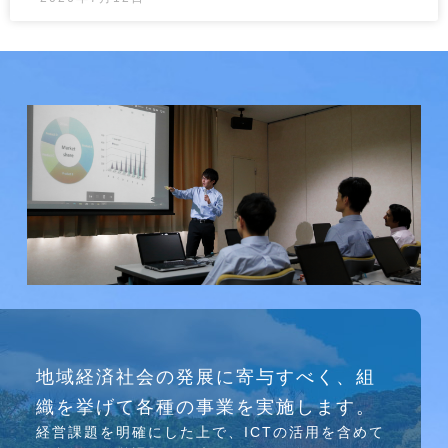
研究会
地域経済社会の発展に寄与すべく、組
介護ソリューション研究会、WEB/SNS研究会を
織を挙げて各種の事業を実施します。
行っています
経営課題を明確にした上で、ICTの活⽤を含めて