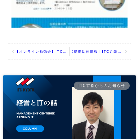
【オンライン勉強会】ITC京都WEB/SNS研究会 7月例会+生成AI勉強会
【提携団体情報】ITC近畿会セミナー「2024年版 最新DXのすすめ方とDX認定をIPAスペシャリストから学ぶ！」
ITC京都からのお知らせ