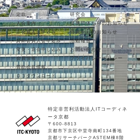
コラム
組織の概要
研究会
定款
提携団体からのお知らせ
入会案内
会員からのお知らせ
正会員入会申込み
活動報告
賛助会員入会申込み
お問い合わせ
変更・退会申し込み
プライバシーポリシー
会員情報
賛助会員情報
ロゴダウンロード
特定非営利活動法人ITコーディネ
ータ京都
〒600-8813
京都市下京区中堂寺南町134番地
京都リサーチパークASTEM棟8階