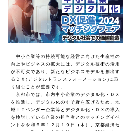
中小企業等の持続可能な経営に向けた生産性の
向上やビジネスの拡大には、デジタ
ル技術の活用
が不可欠であり、新たなビジネスモデルを創出す
るＤＸ
(
デジタルトラン
スフォーメーション
)
に取
り組むことが重要です。
京都市では、市内中小企業のデジタル化・ＤＸ
を推進し、デジタル化のすそ野を広
げるため、地
域ＩＴベンダー企業等とデジタル化・ＤＸの導入
を検討している企業の
担当者とのマッチングイベ
ントを令和６年１２月１９日（木）、京都経済セ