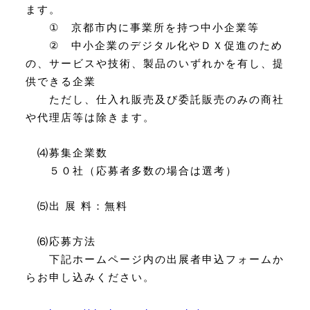
ます。
①
京都市内に事業所を持つ中小企業等
②
中小企業のデジタル化やＤＸ促進のため
の、サービスや技術、製品のいずれか
を有し、提
供できる企業
ただし、仕入れ販売及び委託販売のみの商社
や代理店等は除きます。
⑷
募集企業数
５０社（応募者多数の場合は選考）
⑸
出 展 料：無料
⑹
応募方法
下記ホームページ内の出展者申込フォームか
らお申し込みください。