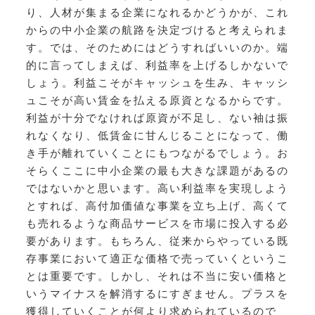
り、人材が集まる企業になれるかどうかが、これ
からの中小企業の航路を決定づけると考えられま
す。では、そのためにはどうすればいいのか。端
的に言ってしまえば、利益率を上げるしかないで
しょう。利益こそがキャッシュを生み、キャッシ
ュこそが高い賃金を払える原資となるからです。
利益が十分でなければ原資が不足し、ない袖は振
れなくなり、低賃金に甘んじることになって、働
き手が離れていくことにもつながるでしょう。お
そらくここに中小企業の最も大きな課題があるの
ではないかと思います。高い利益率を実現しよう
とすれば、高付加価値な事業を立ち上げ、高くて
も売れるような商品サービスを市場に投入する必
要があります。もちろん、従来からやっている既
存事業において適正な価格で売っていくというこ
とは重要です。しかし、それは不当に安い価格と
いうマイナスを解消するにすぎません。プラスを
獲得していくことが何より求められているので