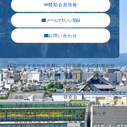
賛助会員情報
メールマガジン登録
お問い合わせ
ITコーディネータ京都に
ITC京都からのお知らせ
ついて
セミナー
ケース研修
理事長挨拶
コラム
組織の概要
研究会
定款
提携団体からのお知らせ
入会案内
会員からのお知らせ
正会員入会申込み
活動報告
賛助会員入会申込み