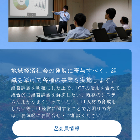
研究会
地域経済社会の発展に寄与すべく、組
介護ソリューション研究会、WEB/SNS研究会を
織を挙げて各種の事業を実施します。
行っています
経営課題を明確にした上で、ICTの活⽤を含めて
総合的に経営課題を解決したい、既存のシステ
ム活⽤がうまくいっていない、IT⼈材の育成を
したい等、IT経営に関することでお困りの⽅
は、お気軽にお問合せ・ご相談ください。
会員情報