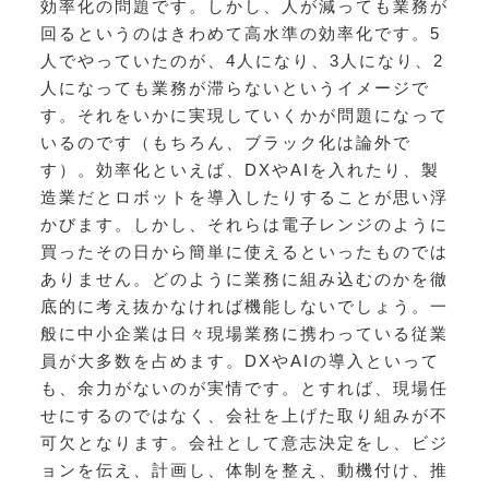
効率化の問題です。しかし、人が減っても業務が
回るというのはきわめて高水準の効率化です。5
人でやっていたのが、4人になり、3人になり、2
人になっても業務が滞らないというイメージで
す。それをいかに実現していくかが問題になって
いるのです（もちろん、ブラック化は論外で
す）。効率化といえば、DXやAIを入れたり、製
造業だとロボットを導入したりすることが思い浮
かびます。しかし、それらは電子レンジのように
買ったその日から簡単に使えるといったものでは
ありません。どのように業務に組み込むのかを徹
底的に考え抜かなければ機能しないでしょう。一
般に中小企業は日々現場業務に携わっている従業
員が大多数を占めます。DXやAIの導入といって
も、余力がないのが実情です。とすれば、現場任
せにするのではなく、会社を上げた取り組みが不
可欠となります。会社として意志決定をし、ビジ
ョンを伝え、計画し、体制を整え、動機付け、推