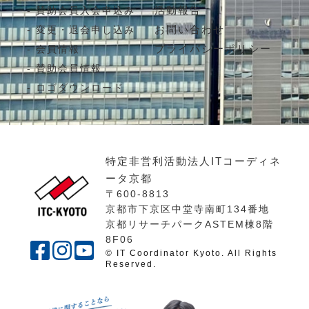
活動報告
賛助会員入会申込み
お問い合わせ
変更・退会申し込み
プライバシーポリシー
会員情報
賛助会員情報
ロゴダウンロード
特定非営利活動法人ITコーディネ
ータ京都
〒600-8813
京都市下京区中堂寺南町134番地
京都リサーチパークASTEM棟8階
8F06
© IT Coordinator Kyoto. All Rights
Reserved.