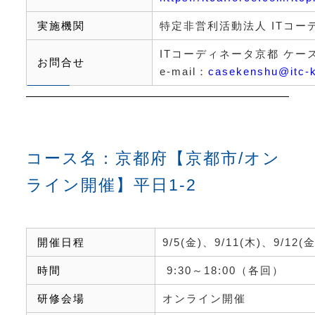
実施機関
特定非営利活動法人
IT
コー
IT
コーディネータ京都 ケー
お問合せ
e-mail
：
casekenshu@itc-k
コース名：京都府【京都市/オン
ライン開催】平日1-2
開催日程
9/5(
金
)
、
9/11(
木
)
、
9/12(
時間
9:30
～
18:00
（各回）
研修会場
オンライン開催