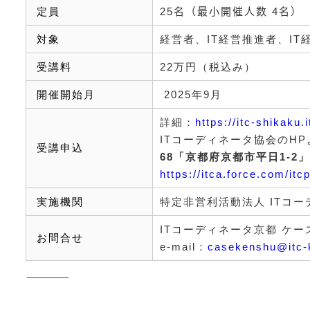
定員
25
名（最小開催人数
4
名）
対象
経営者、
IT
経営推進者、
IT
受講料
22
万円（税込み）
開催開始月
2025年9月
詳細：
https://itc-shikaku
IT
コーディネータ協会の
HP
受講申込
68
「京都府京都市平日
1-2
」
https://itca.force.com/itc
実施機関
特定非営利活動法人
IT
コー
IT
コーディネータ京都 ケ
お問合せ
e-mail
：
casekenshu@itc-k