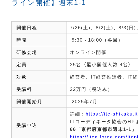
ライン開催】週末1-1
開催日程
7/26(
土
)
、
8/2(
土
)
、
8/3(
日
)
時間
9:30
～
18:00
（各回）
研修会場
オンライン開催
定員
25
名（最小開催人数
4
名）
対象
経営者、
IT
経営推進者、
IT
経
受講料
22
万円（税込み）
開催開始月
2025年7月
詳細：
https://itc-shikaku.
ITコーディネータ協会の
HP
受講申込
66
「京都府京都市週末
1-1
」
https://itca.force.com/itc