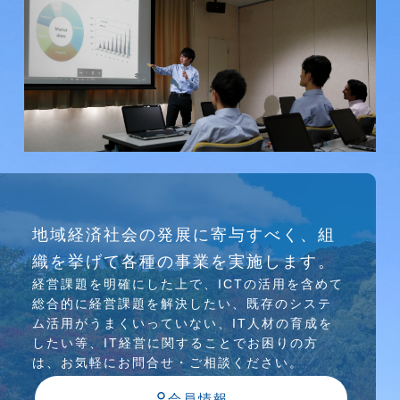
研究会
地域経済社会の発展に寄与すべく、組
介護ソリューション研究会、WEB/SNS研究会を
織を挙げて各種の事業を実施します。
行っています
経営課題を明確にした上で、ICTの活⽤を含めて
総合的に経営課題を解決したい、既存のシステ
ム活⽤がうまくいっていない、IT⼈材の育成を
したい等、IT経営に関することでお困りの⽅
は、お気軽にお問合せ・ご相談ください。
会員情報