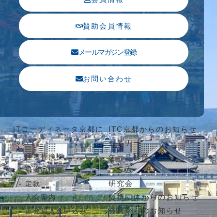
賛助会員情報
メールマガジン登録
お問い合わせ
ITコーディネータ京都に
ITC京都からのお知らせ
ついて
セミナー
ケース研修
理事長挨拶
コラム
組織の概要
研究会
定款
提携団体からのお知らせ
入会案内
会員からのお知らせ
正会員入会申込み