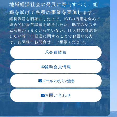
地域経済社会の発展に寄与すべく、組
介護ソリューション研究会、WEB/SNS研究会を
織を挙げて各種の事業を実施します。
行っています
経営課題を明確にした上で、ICTの活⽤を含めて
総合的に経営課題を解決したい、既存のシステ
ム活⽤がうまくいっていない、IT⼈材の育成を
したい等、IT経営に関することでお困りの⽅
は、お気軽にお問合せ・ご相談ください。
会員情報
賛助会員情報
メールマガジン登録
お問い合わせ