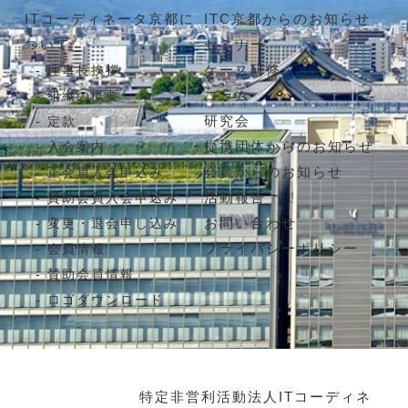
ITコーディネータ京都に
ITC京都からのお知らせ
ついて
セミナー
ケース研修
理事長挨拶
コラム
組織の概要
研究会
定款
提携団体からのお知らせ
入会案内
会員からのお知らせ
正会員入会申込み
活動報告
賛助会員入会申込み
お問い合わせ
変更・退会申し込み
プライバシーポリシー
会員情報
賛助会員情報
ロゴダウンロード
特定非営利活動法人ITコーディネ