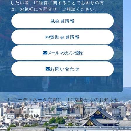
したい等、IT経営に関することでお困りの⽅
は、お気軽にお問合せ・ご相談ください。
会員情報
賛助会員情報
メールマガジン登録
お問い合わせ
ITコーディネータ京都に
ITC京都からのお知らせ
ついて
セミナー
ケース研修
理事長挨拶
コラム
組織の概要