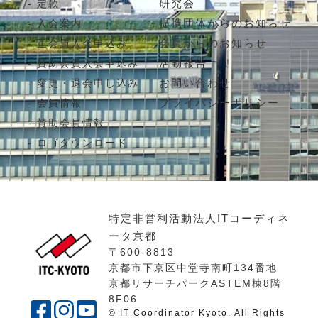
研究会
定款
提携団体からのお知らせ
入会案内
会員からのお知らせ
正会員入会申込み
活動報告
賛助会員入会申込み
お問い合わせ
変更・退会申し込み
プライバシーポリシー
会員情報
賛助会員情報
ロゴダウンロード
特定非営利活動法人ITコーディネ
ータ京都
〒600-8813
京都市下京区中堂寺南町134番地
京都リサーチパークASTEM棟8階
8F06
© IT Coordinator Kyoto. All Rights