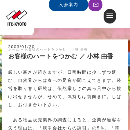
入会案内
2003/01/20
ホーム
»
お客様のハートをつかむ （小林 由香
お客様のハートをつかむ ／ 小林 由香
厳しい寒さが続きますが、日照時間は少しずつ延
び、自然界からは春への足音が聞こえてきます。経
営を取り巻く環境は、依然厳しさの真っ只中から抜
け出せませんが、せめて、気持ちは前向きに。しば
し、お付き合い下さい。
ある物品販売業界の調査によると、企業が顧客を
失う理由は、「競争会社からの誘引」の9％、「商