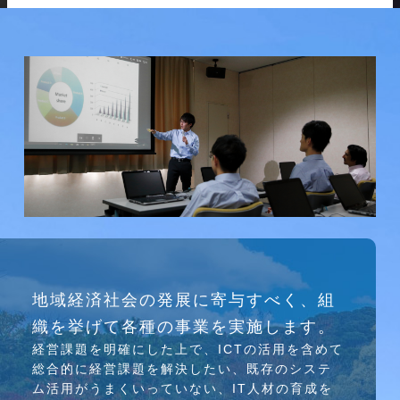
研究会
地域経済社会の発展に寄与すべく、組
介護ソリューション研究会、WEB/SNS研究会を
織を挙げて各種の事業を実施します。
行っています
経営課題を明確にした上で、ICTの活⽤を含めて
総合的に経営課題を解決したい、既存のシステ
ム活⽤がうまくいっていない、IT⼈材の育成を