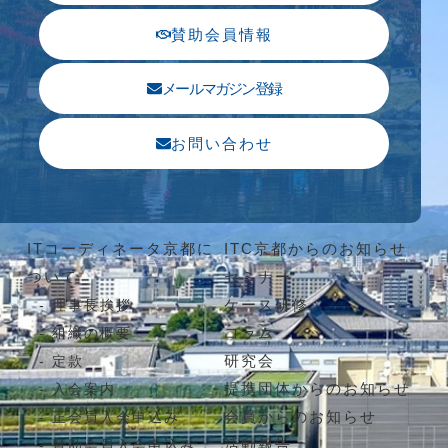
賛助会員情報
メールマガジン登録
お問い合わせ
ITコーディネータ京都に
ITC京都からのお知らせ
ついて
セミナー
ケース研修
理事長挨拶
コラム
組織の概要
研究会
定款
提携団体からのお知らせ
入会案内
会員からのお知らせ
正会員入会申込み
活動報告
賛助会員入会申込み