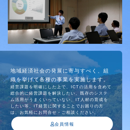
研究会
地域経済社会の発展に寄与すべく、組
介護ソリューション研究会、WEB/SNS研究会を
織を挙げて各種の事業を実施します。
行っています
経営課題を明確にした上で、ICTの活⽤を含めて
総合的に経営課題を解決したい、既存のシステ
ム活⽤がうまくいっていない、IT⼈材の育成を
したい等、IT経営に関することでお困りの⽅
は、お気軽にお問合せ・ご相談ください。
会員情報