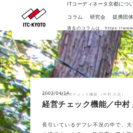
ITコーディネータ京都につ
コラム
研究会
提携団
過去のコラムは、
https://www
2003/04/14
ホーム
»
経経営チェック機能 （中村 久吉）
経営チェック機能／中村 
長引いているデフレ不況の中で、大