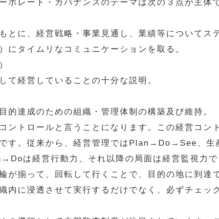
ーポレート・ガバナンスのテーマは次の３点が主体
とに、経営戦略・事業見通し、業績等についてステ
）にタイムリなコミュニケーションを取る。
）
て経営していることの十分な説明。
的達成のための組織・管理体制の構築及び維持。
コントロールと言うことになります。この経営コン
。従来から、経営管理ではPlan→Do→See、生産管
Plan→Doは経営行動力、それ以降の局面は経営監視
輪が揃って、回転して行くことで、目的の地に到達
織内に浸透させて実行するだけでなく、必ずチェッ