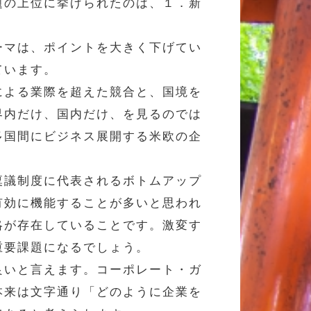
題の上位に挙げられたのは、１．新
ーマは、ポイントを大きく下げてい
ています。
による業際を超えた競合と、国境を
界内だけ、国内だけ、を見るのでは
多国間にビジネス展開する米欧の企
稟議制度に代表されるボトムアップ
有効に機能することが多いと思われ
略が存在していることです。激変す
重要課題になるでしょう。
良いと言えます。コーポレート・ガ
本来は文字通り「どのように企業を