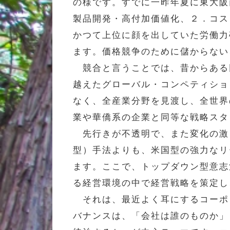
の様です。すでに一昨年夏に東大阪
製品開発・高付加価値化、２．コス
かつて上位に顔を出していた労働力
ます。価格競争のために儲からない
競合と言うことでは、昔からある
越えたグローバル・コンペティショ
なく、全産業分野を見渡し、全世界
業や華僑系の企業と同等な戦略スタ
先行きが不透明で、また変化の激
型）手法よりも、米国型の強力なリ
ます。ここで、トップダウン型意志
る経営環境の中で経営戦略を策定し
それは、最近よく耳にするコーポ
バナンスは、「会社は誰のものか」