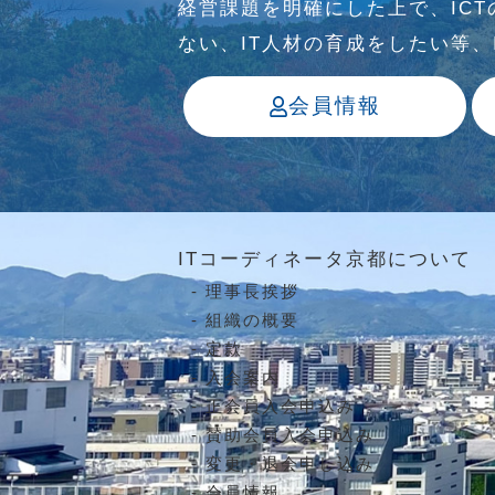
経営課題を明確にした上で、IC
ない、IT⼈材の育成をしたい等
会員情報
ITコーディネータ京都について
理事長挨拶
組織の概要
定款
入会案内
正会員入会申込み
賛助会員入会申込み
変更・退会申し込み
会員情報