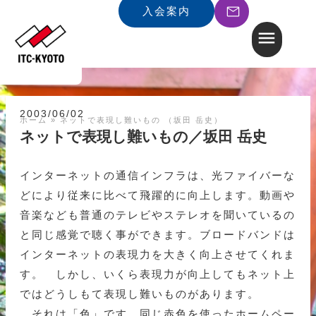
入会案内
2003/06/02
ホーム
»
ネットで表現し難いもの （坂田 岳史）
ネットで表現し難いもの／坂田 岳史
インターネットの通信インフラは、光ファイバーな
どにより従来に比べて飛躍的に向上します。動画や
音楽なども普通のテレビやステレオを聞いているの
と同じ感覚で聴く事ができます。ブロードバンドは
インターネットの表現力を大きく向上させてくれま
す。 しかし、いくら表現力が向上してもネット上
ではどうしもて表現し難いものがあります。
それは「色」です。同じ赤色を使ったホームペー