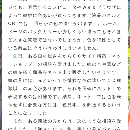
ジでも、表示するコンピュータやＷｅｂブラウザに
よって微妙に色あいが違ってきます（液晶パネルと
CRTでは、明らかに色の違いが出ます）。ホーム
ページのバックカラーが少しくらい違ってもそれほ
ど大きな問題ではないでしょうが、色を特性として
いる商品はそういうわけにはいきません。
先日、ある画材屋さんからＥＣサイト構築（ネッ
トショップ）の相談を受けました。絵の具や筆など
の絵を描く商品をネット上で販売したいそうです。
絵の具には、赤といっても微妙な色の違いで１０種
類以上の赤色があります。それを正確にネット上で
表現するのは困難です。結局、ネット上では色を表
示せずに必要な方には「色見本」を郵送するという
ことになりました。
また、ある商社の方からは、次のような相談を受
けました。「従来にない非常に美しい発光パネルを