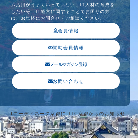
ム活⽤がうまくいっていない、IT⼈材の育成を
したい等、IT経営に関することでお困りの⽅
は、お気軽にお問合せ・ご相談ください。
会員情報
賛助会員情報
メールマガジン登録
お問い合わせ
ITコーディネータ京都に
ITC京都からのお知らせ
ついて
セミナー
ケース研修
理事長挨拶