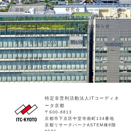
コラム
組織の概要
研究会
定款
提携団体からのお知らせ
入会案内
会員からのお知らせ
正会員入会申込み
活動報告
賛助会員入会申込み
お問い合わせ
変更・退会申し込み
プライバシーポリシー
会員情報
賛助会員情報
ロゴダウンロード
特定非営利活動法人ITコーディネ
ータ京都
〒600-8813
京都市下京区中堂寺南町134番地
京都リサーチパークASTEM棟8階