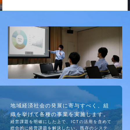
研究会
地域経済社会の発展に寄与すべく、組
介護ソリューション研究会、WEB/SNS研究会を
織を挙げて各種の事業を実施します。
行っています
経営課題を明確にした上で、ICTの活⽤を含めて
総合的に経営課題を解決したい、既存のシステ