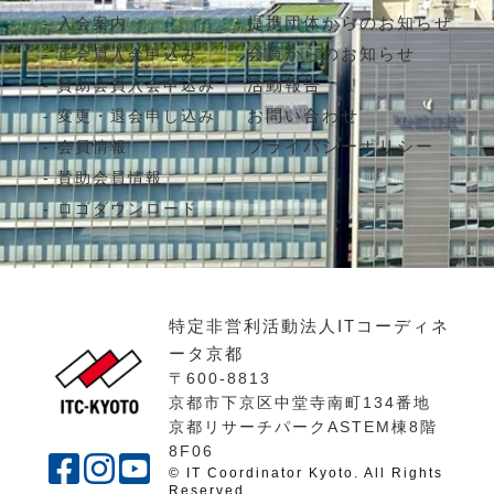
提携団体からのお知らせ
入会案内
会員からのお知らせ
正会員入会申込み
活動報告
賛助会員入会申込み
お問い合わせ
変更・退会申し込み
プライバシーポリシー
会員情報
賛助会員情報
ロゴダウンロード
特定非営利活動法人ITコーディネ
ータ京都
〒600-8813
京都市下京区中堂寺南町134番地
京都リサーチパークASTEM棟8階
8F06
© IT Coordinator Kyoto. All Rights
Reserved.