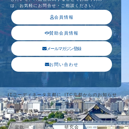
は、お気軽にお問合せ・ご相談ください。
会員情報
賛助会員情報
メールマガジン登録
お問い合わせ
ITコーディネータ京都に
ITC京都からのお知らせ
ついて
セミナー
ケース研修
理事長挨拶
コラム
組織の概要
研究会
定款