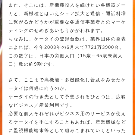
また、そこには、新機種投入を続けたい各機器メー
カと、新機種とはいえシェア拡大と通信・通話料増
に繋がるかどうかが重要な各通信事業者とのマーケ
ティングのせめぎあいもうかがわれます。
ちなみに、ケータイの登録台数は、業界団体の発表
によれば、今年2003年の6月末で7721万3900台。
この数字は、日本の労働人口（15歳～65歳未満人
口）数の約9割です。
さて、ここまで高機能・多機能化し普及をみせたケ
ータイは何処に向うのか。
ケータイの行き先として予想されるひとつは、広範
なビジネス／産業利用です。
必要な個人それぞれがビジネス用のサービスが使え
るケータイを手にすることもあれば、産業機械など
に監視機能端末等として組みこまれていくといった