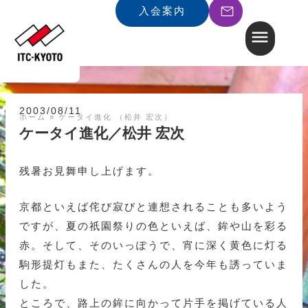
入会案内
2003/08/11
ホーム
»
ケータイ進化 （松井 宏次）
ケータイ進化／松井 宏次
残暑お見舞申し上げます。
京都といえば侘び寂びと連想されることも多いよう
ですが、夏の祇園祭りの色といえば、鉾や山を彩る
赤。そして、そのいっぽうで、宵に深く黄色に灯る
駒形提灯もまた、たくさんの人を今年も誘っていま
した。
ところで、路上の鉾に向かって片手を掲げている人