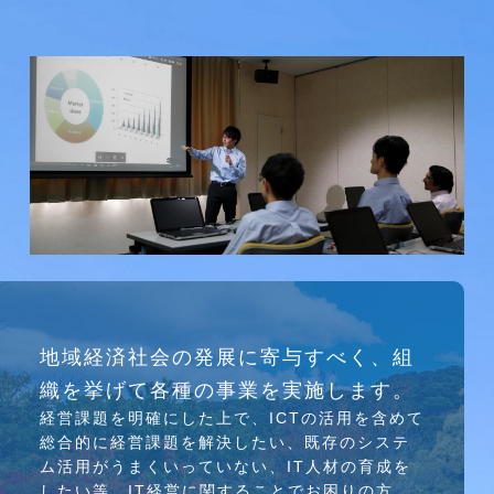
研究会
地域経済社会の発展に寄与すべく、組
介護ソリューション研究会、WEB/SNS研究会を
織を挙げて各種の事業を実施します。
行っています
経営課題を明確にした上で、ICTの活⽤を含めて
総合的に経営課題を解決したい、既存のシステ
ム活⽤がうまくいっていない、IT⼈材の育成を
したい等、IT経営に関することでお困りの⽅