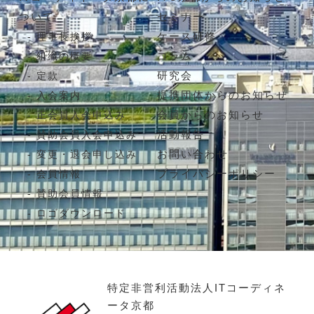
ついて
セミナー
ケース研修
理事長挨拶
コラム
組織の概要
研究会
定款
提携団体からのお知らせ
入会案内
会員からのお知らせ
正会員入会申込み
活動報告
賛助会員入会申込み
お問い合わせ
変更・退会申し込み
プライバシーポリシー
会員情報
賛助会員情報
ロゴダウンロード
特定非営利活動法人ITコーディネ
ータ京都