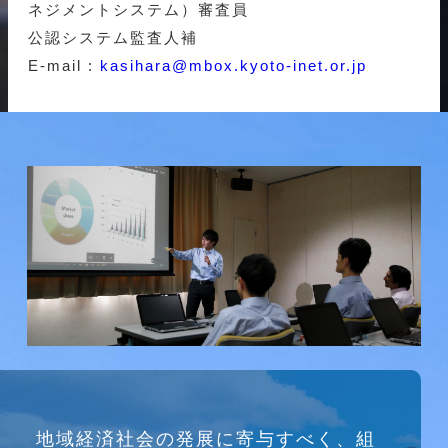
ネジメントシステム）審査員
公認システム監査人補
E-mail :
kasihara@mbox.kyoto-inet.or.jp
研究会
地域経済社会の発展に寄与すべく、組