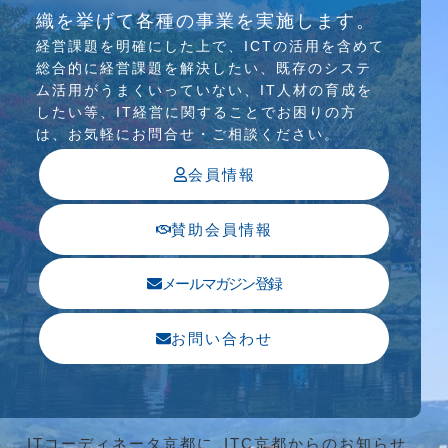
介護ソリューション研究会、WEB/SNS研究会を
織を挙げて各種の事業を実施します。
行っています
経営課題を明確にした上で、ICTの活⽤を含めて
総合的に経営課題を解決したい、既存のシステ
ム活⽤がうまくいっていない、IT⼈材の育成を
したい等、IT経営に関することでお困りの⽅
は、お気軽にお問合せ・ご相談ください。
会員情報
賛助会員情報
メールマガジン登録
お問い合わせ
ITコーディネータ京都に
ITC京都からのお知らせ