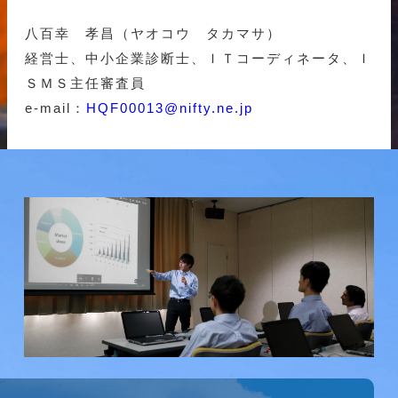
八百幸 孝昌（ヤオコウ タカマサ）
経営士、中小企業診断士、ＩＴコーディネータ、Ｉ
ＳＭＳ主任審査員
e-mail：
HQF00013@nifty.ne.jp