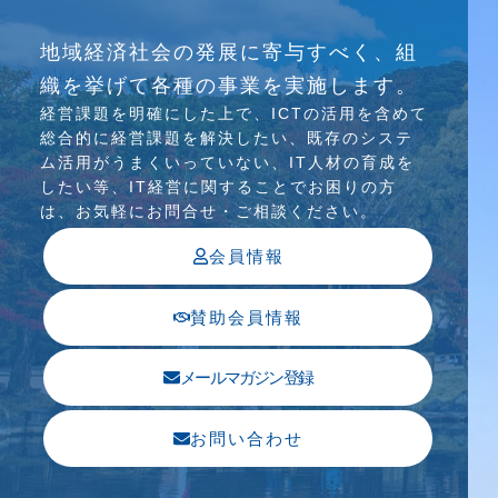
研究会
地域経済社会の発展に寄与すべく、組
介護ソリューション研究会、WEB/SNS研究会を
織を挙げて各種の事業を実施します。
行っています
経営課題を明確にした上で、ICTの活⽤を含めて
総合的に経営課題を解決したい、既存のシステ
ム活⽤がうまくいっていない、IT⼈材の育成を
したい等、IT経営に関することでお困りの⽅
は、お気軽にお問合せ・ご相談ください。
会員情報
賛助会員情報
メールマガジン登録
お問い合わせ