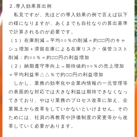
２.導入効果算出例
私見ですが、先ほどの導入効果の例で言えば以下
の様になりますが、あくまでも自社なりの算出基準
で計算されるのが必要です。
（１）在庫削減→平均○○％の削減＝約□□円のキャ
シュ増加＋滞留在庫による在庫リスク・保管コスト
削減：約○○％＝約□□円の利益増加
（２）納期遵守率向上→期待値約○○％の売上増加
＝平均利益率△△％で約□□円の利益増加
しかし、業務の効率化や企業内情報の一元管理等
の表面的な対応では大きな利益は期待できなくなっ
てきており、やはり業務のプロセス改革に加え、企
業風土から改革をしていかないといけません。その
ためには、社員の再教育や評価制度の変更等から改
革していく必要があります。