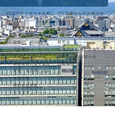
ITコーディネータ京都に
ITC京都からのお知らせ
ついて
セミナー
ケース研修
理事長挨拶
コラム
組織の概要
研究会
定款
提携団体からのお知らせ
入会案内
会員からのお知らせ
正会員入会申込み
活動報告
賛助会員入会申込み
お問い合わせ
変更・退会申し込み
プライバシーポリシー
会員情報
賛助会員情報
ロゴダウンロード