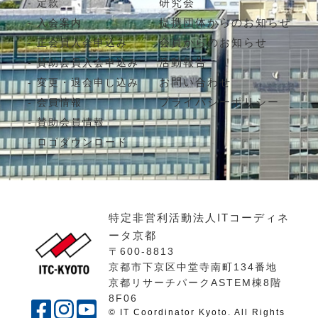
研究会
定款
提携団体からのお知らせ
入会案内
会員からのお知らせ
正会員入会申込み
活動報告
賛助会員入会申込み
お問い合わせ
変更・退会申し込み
プライバシーポリシー
会員情報
賛助会員情報
ロゴダウンロード
特定非営利活動法人ITコーディネ
ータ京都
〒600-8813
京都市下京区中堂寺南町134番地
京都リサーチパークASTEM棟8階
8F06
© IT Coordinator Kyoto. All Rights