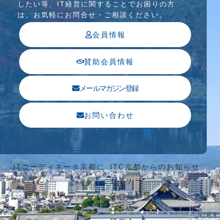
したい等、IT経営に関することでお困りの⽅
は、お気軽にお問合せ・ご相談ください。
会員情報
賛助会員情報
メールマガジン登録
お問い合わせ
ITコーディネータ京都に
ITC京都からのお知らせ
ついて
セミナー
ケース研修
理事長挨拶
コラム
組織の概要