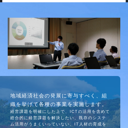
研究会
地域経済社会の発展に寄与すべく、組
介護ソリューション研究会、WEB/SNS研究会を
織を挙げて各種の事業を実施します。
行っています
経営課題を明確にした上で、ICTの活⽤を含めて
総合的に経営課題を解決したい、既存のシステ
ム活⽤がうまくいっていない、IT⼈材の育成を