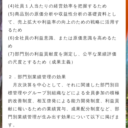
(4)社員１人当たりの経営効率を把握するため
(5)商品別の原価分析や収益性分析の基礎資料とし
て、売上拡大や利益率の向上のための戦略に活用す
るため
(6)全社員の利益意識、または原価意識を高めるた
め
(7)部門別の利益貢献度を測定し、公平な業績評価
の尺度とするため（成果主義）
２．部門別業績管理の効果
月次決算を中心として、それに関連した部門別目
標管理やグループ別組織などによる全員参加の積極
的改善制度、相互啓発による能力開発制度、利益貢
献に報いるための業績賞与、成果配分制度など、部
門別業績管理が生み出す効果について以下に掲げま
す。