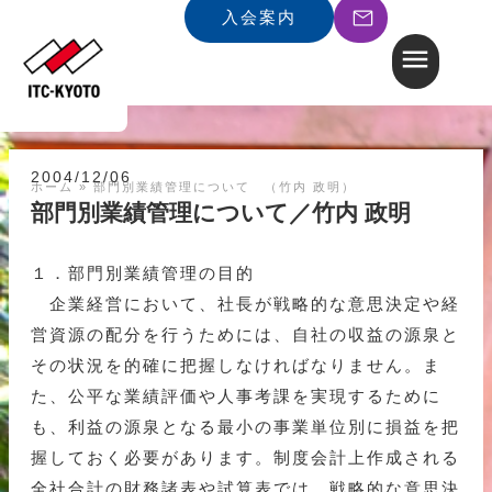
入会案内
2004/12/06
ホーム
»
部門別業績管理について （竹内 政明）
部門別業績管理について／竹内 政明
１．部門別業績管理の目的
企業経営において、社長が戦略的な意思決定や経
営資源の配分を行うためには、自社の収益の源泉と
その状況を的確に把握しなければなりません。ま
た、公平な業績評価や人事考課を実現するために
も、利益の源泉となる最小の事業単位別に損益を把
握しておく必要があります。制度会計上作成される
全社合計の財務諸表や試算表では、戦略的な意思決