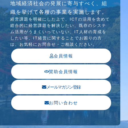
地域経済社会の発展に寄与すべく、組
介護ソリューション研究会、WEB/SNS研究会を
織を挙げて各種の事業を実施します。
行っています
経営課題を明確にした上で、ICTの活⽤を含めて
総合的に経営課題を解決したい、既存のシステ
ム活⽤がうまくいっていない、IT⼈材の育成を
したい等、IT経営に関することでお困りの⽅
は、お気軽にお問合せ・ご相談ください。
会員情報
賛助会員情報
メールマガジン登録
お問い合わせ