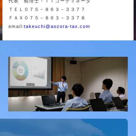
代表 税理士・ＩＴコーディネータ
ＴＥＬ０７５－８６３－３３７７
ＦＡＸ０７５－８６３－３３７８
email:
takeuchi@aozora-tax.com
研究会