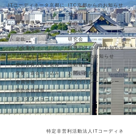
ITコーディネータ京都に
ITC京都からのお知らせ
ついて
セミナー
ケース研修
理事長挨拶
コラム
組織の概要
研究会
定款
提携団体からのお知らせ
入会案内
会員からのお知らせ
正会員入会申込み
活動報告
賛助会員入会申込み
お問い合わせ
変更・退会申し込み
プライバシーポリシー
会員情報
賛助会員情報
ロゴダウンロード
特定非営利活動法人ITコーディネ