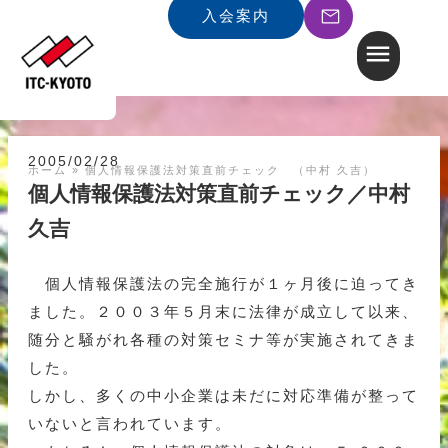
入会案内
2005/02/28
ホーム
»
個人情報保護法対策直前チェック （中村 久吉）
個人情報保護法対策直前チェック／中村
久吉
個人情報保護法の完全施行が１ヶ月後に迫ってき
ました。２００３年５月末に法律が成立して以来、
随分と騒がれ各種の対策セミナ等が実施されてきま
した。
しかし、多くの中小企業は未だに対応準備が整って
いないと言われています。