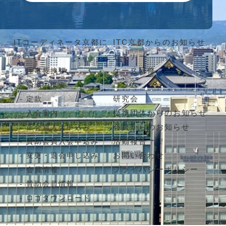
ITコーディネータ京都に
ITC京都からのお知らせ
ついて
セミナー
ケース研修
理事長挨拶
コラム
組織の概要
研究会
定款
提携団体からのお知らせ
入会案内
会員からのお知らせ
正会員入会申込み
活動報告
賛助会員入会申込み
お問い合わせ
変更・退会申し込み
プライバシーポリシー
会員情報
賛助会員情報
ロゴダウンロード