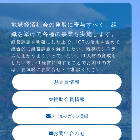
研究会
地域経済社会の発展に寄与すべく、組
介護ソリューション研究会、WEB/SNS研究会を
織を挙げて各種の事業を実施します。
行っています
経営課題を明確にした上で、ICTの活⽤を含めて
総合的に経営課題を解決したい、既存のシステ
ム活⽤がうまくいっていない、IT⼈材の育成を
したい等、IT経営に関することでお困りの⽅
は、お気軽にお問合せ・ご相談ください。
会員情報
賛助会員情報
メールマガジン登録
お問い合わせ