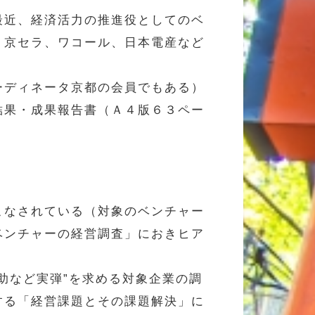
最近、経済活力の推進役としてのベ
、京セラ、ワコール、日本電産など
ーディネータ京都の会員でもある）
結果・成果報告書（Ａ４版６３ペー
こなされている（対象のベンチャー
ベンチャーの経営調査」におきヒア
助など実弾”を求める対象企業の調
する「経営課題とその課題解決」に