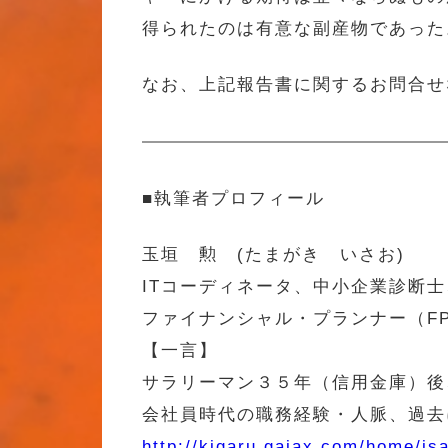
得られたのは有意な副産物であった
なお、上記報告書に関するお問合せなどは、m
■執筆者プロフィール
玉垣 勲 (たまがき いさお)
ITコーディネータ、中小企業診断
ファイナンシャル・プランナー（F
【一言】
サラリーマン３５年（信用金庫）後
会社員時代の職務経験・人脈、過去
http://kigaru.gaiax.com/home/i