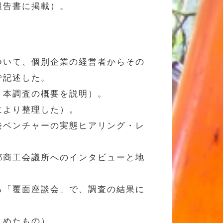
報告書に掲載）。
ついて、個別企業の経営者からその
で記述した。
、本調査の概要を説明）。
により整理した）。
発ベンチャーの実態ヒアリング・レ
都商工会議所へのインタビューと地
る「覆面座談会」で、調査の結果に
とめたもの）。