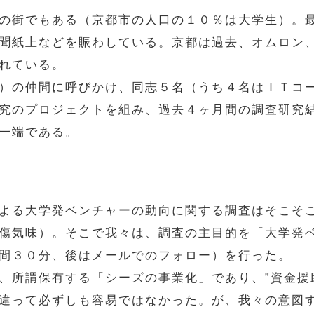
の街でもある（京都市の人口の１０％は大学生）。
聞紙上などを賑わしている。京都は過去、オムロン
れている。
）の仲間に呼びかけ、同志５名（うち４名はＩＴコ
究のプロジェクトを組み、過去４ヶ月間の調査研究
一端である。
よる大学発ベンチャーの動向に関する調査はそこそ
傷気味）。そこで我々は、調査の主目的を「大学発
間３０分、後はメールでのフォロー）を行った。
所謂保有する「シーズの事業化」であり、”資金援
違って必ずしも容易ではなかった。が、我々の意図