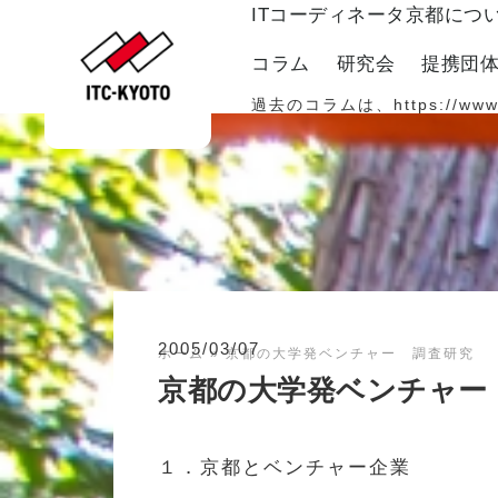
ITコーディネータ京都につ
コラム
研究会
提携団
過去のコラムは、
https://www
2005/03/07
ホーム
»
京都の大学発ベンチャー 調査研究 
京都の大学発ベンチャー
１．京都とベンチャー企業