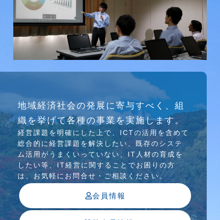
研究会
地域経済社会の発展に寄与すべく、組
介護ソリューション研究会、WEB/SNS研究会を
織を挙げて各種の事業を実施します。
行っています
経営課題を明確にした上で、ICTの活⽤を含めて
総合的に経営課題を解決したい、既存のシステ
ム活⽤がうまくいっていない、IT⼈材の育成を
したい等、IT経営に関することでお困りの⽅
は、お気軽にお問合せ・ご相談ください。
会員情報