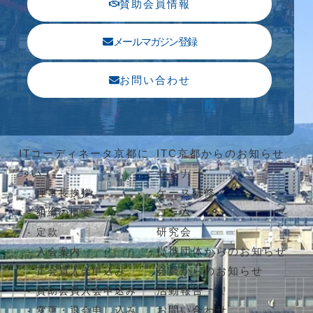
賛助会員情報
メールマガジン登録
お問い合わせ
ITコーディネータ京都に
ITC京都からのお知らせ
ついて
セミナー
ケース研修
理事長挨拶
コラム
組織の概要
研究会
定款
提携団体からのお知らせ
入会案内
会員からのお知らせ
正会員入会申込み
活動報告
賛助会員入会申込み
お問い合わせ
変更・退会申し込み