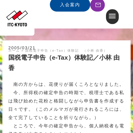
入会案内
2005/03/21
ホーム
»
国税電子申告（e-Tax）体験記 （小林 由香）
国税電子申告（e-Tax）体験記／小林 由
香
南の方からは、花便りが届くころとなりました。
今、所得税の確定申告の時期で、税理士である私
は飛び始めた花粉と格闘しながら申告書を作成する
日々です。（このメルマガが発行されるころには、
全て完了していることを祈りながら。）
ところで、今年の確定申告から、個人納税者も電