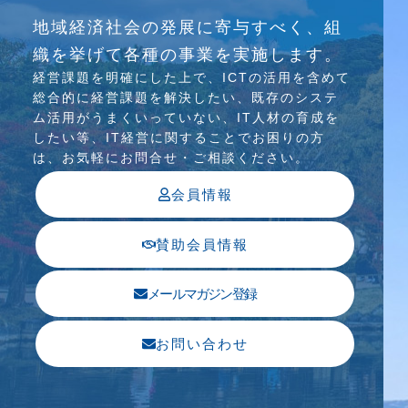
地域経済社会の発展に寄与すべく、組
介護ソリューション研究会、WEB/SNS研究会を
織を挙げて各種の事業を実施します。
行っています
経営課題を明確にした上で、ICTの活⽤を含めて
総合的に経営課題を解決したい、既存のシステ
ム活⽤がうまくいっていない、IT⼈材の育成を
したい等、IT経営に関することでお困りの⽅
は、お気軽にお問合せ・ご相談ください。
会員情報
賛助会員情報
メールマガジン登録
お問い合わせ