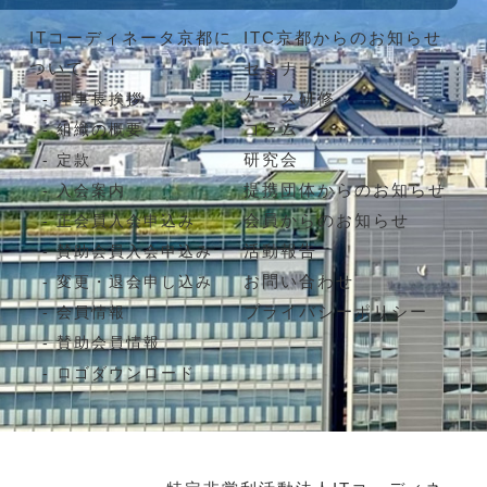
ITコーディネータ京都に
ITC京都からのお知らせ
ついて
セミナー
ケース研修
理事長挨拶
コラム
組織の概要
研究会
定款
提携団体からのお知らせ
入会案内
会員からのお知らせ
正会員入会申込み
活動報告
賛助会員入会申込み
お問い合わせ
変更・退会申し込み
プライバシーポリシー
会員情報
賛助会員情報
ロゴダウンロード