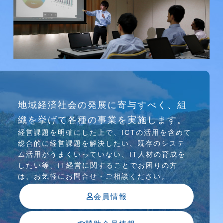
研究会
地域経済社会の発展に寄与すべく、組
介護ソリューション研究会、WEB/SNS研究会を
織を挙げて各種の事業を実施します。
行っています
経営課題を明確にした上で、ICTの活⽤を含めて
総合的に経営課題を解決したい、既存のシステ
ム活⽤がうまくいっていない、IT⼈材の育成を
したい等、IT経営に関することでお困りの⽅
は、お気軽にお問合せ・ご相談ください。
会員情報