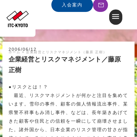
入会案内
2006/06/12
ホーム
»
企業経営とリスクマネジメント（藤原 正樹）
企業経営とリスクマネジメント／藤原
正樹
●リスクとは！？
最近、リスクマネジメントが何かと注目を集めて
います。雪印の事件、顧客の個人情報流出事件、某
県警不祥事もみ消し事件、などは、長年築きあげて
きた顧客や住民との信頼を一瞬にして崩壊させまし
た。諸外国から、日本企業のリスク管理の甘さが指