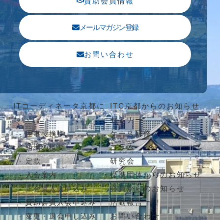
賛助会員情報
メールマガジン登録
お問い合わせ
ITコーディネータ京都に
ITC京都からのお知らせ
ついて
セミナー
ケース研修
理事長挨拶
コラム
組織の概要
研究会
定款
提携団体からのお知らせ
入会案内
会員からのお知らせ
正会員入会申込み
活動報告
賛助会員入会申込み
お問い合わせ
変更・退会申し込み