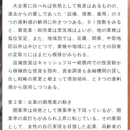
大企業に比べれば依然として格差はあるものの、
過去からの重しであった「設備、債務、雇用」の３
つの過剰感の解消に向きつつある。ＤＩ指数をみる
と、製造業・卸売業は景況感はよいが、他の業種は
低位安定、また、地域別では、近畿、関東、中部地
区以外は今ひとつで、業種や地域によってその回復
の足取りにはまだら模様がみられる。
設備投資はキャッシュフロー範囲内での投資額か
ら積極的な投資を指向、資金調達も金融機関の貸し
出し戦略の変更と相まって増加傾向、と３つの過剰
感から脱却しつつある。
第２章：企業の開廃業の動き
開業率は依然として廃業率を下回っているが、開
業率の底打ちがみられ上昇に転じている。その要因
として、女性の自己実現を目指した起業、高齢者の