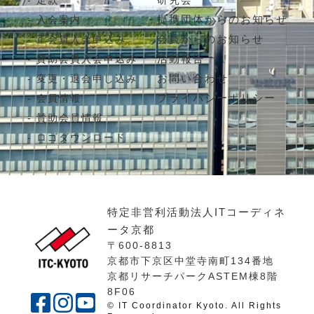
定款
提携団体からのお知らせ
入会案内
会員からのお知らせ
正会員入会申込み
活動報告
賛助会員入会申込み
お問い合わせ
変更・退会申し込み
プライバシーポリシー
会員情報
賛助会員情報
ロゴダウンロード
特定非営利活動法人ITコーディネ
ータ京都
〒600-8813
京都市下京区中堂寺南町134番地
京都リサーチパークASTEM棟8階
8F06
© IT Coordinator Kyoto. All Rights