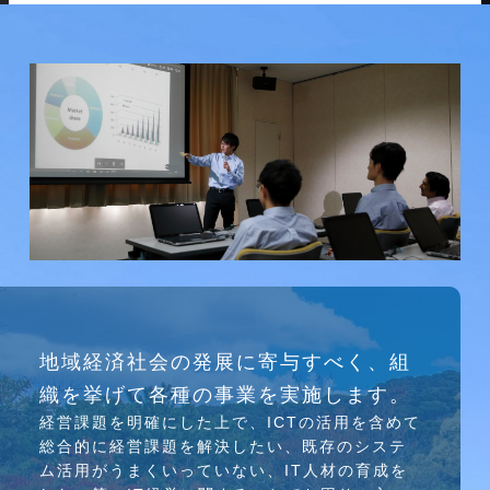
研究会
地域経済社会の発展に寄与すべく、組
介護ソリューション研究会、WEB/SNS研究会を
織を挙げて各種の事業を実施します。
行っています
経営課題を明確にした上で、ICTの活⽤を含めて
総合的に経営課題を解決したい、既存のシステ
ム活⽤がうまくいっていない、IT⼈材の育成を