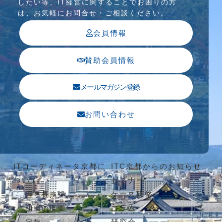
したい等、IT経営に関することでお困りの⽅
は、お気軽にお問合せ・ご相談ください。
会員情報
賛助会員情報
メールマガジン登録
お問い合わせ
ITコーディネータ京都に
ITC京都からのお知らせ
ついて
セミナー
ケース研修
理事長挨拶
コラム
組織の概要
研究会