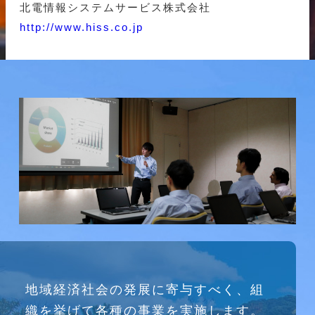
北電情報システムサービス株式会社
http://www.hiss.co.jp
研究会
地域経済社会の発展に寄与すべく、組
介護ソリューション研究会、WEB/SNS研究会を
織を挙げて各種の事業を実施します。
行っています