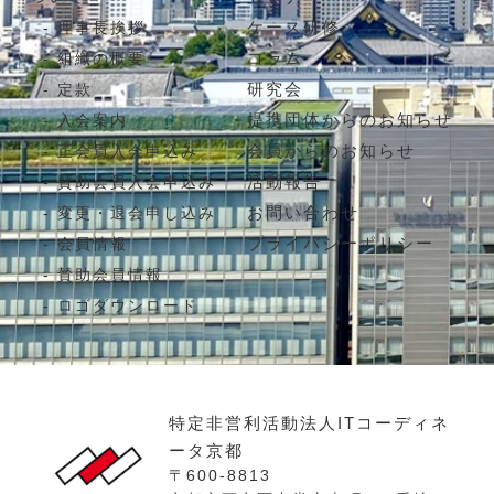
ケース研修
理事長挨拶
コラム
組織の概要
研究会
定款
提携団体からのお知らせ
入会案内
会員からのお知らせ
正会員入会申込み
活動報告
賛助会員入会申込み
お問い合わせ
変更・退会申し込み
プライバシーポリシー
会員情報
賛助会員情報
ロゴダウンロード
特定非営利活動法人ITコーディネ
ータ京都
〒600-8813