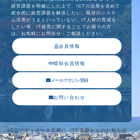
経営課題を明確にした上で、ICTの活⽤を含めて
総合的に経営課題を解決したい、既存のシステ
ム活⽤がうまくいっていない、IT⼈材の育成を
したい等、IT経営に関することでお困りの⽅
は、お気軽にお問合せ・ご相談ください。
会員情報
賛助会員情報
メールマガジン登録
お問い合わせ
ITコーディネータ京都に
ITC京都からのお知らせ
ついて
セミナー