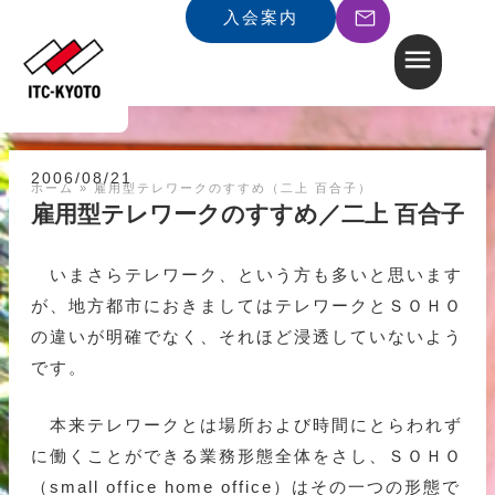
入会案内
2006/08/21
ホーム
»
雇用型テレワークのすすめ（二上 百合子）
雇用型テレワークのすすめ／二上 百合子
いまさらテレワーク、という方も多いと思います
が、地方都市におきましてはテレワークとＳＯＨＯ
の違いが明確でなく、それほど浸透していないよう
です。
本来テレワークとは場所および時間にとらわれず
に働くことができる業務形態全体をさし、ＳＯＨＯ
（small office home office）はその一つの形態で