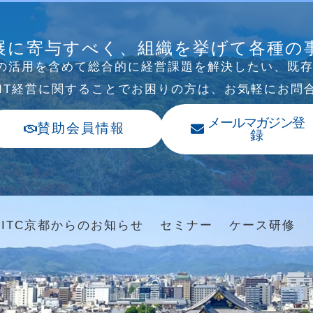
B/SNS研究会を行
展に寄与すべく、組織を挙げて各種の
Tの活⽤を含めて総合的に経営課題を解決したい、既
、IT経営に関することでお困りの⽅は、お気軽にお問
メールマガジン登
賛助会員情報
録
ITC京都からのお知らせ
セミナー
ケース研修