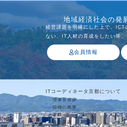
介護ソリューション研究会、WE
地域経済社会の発
っています
経営課題を明確にした上で、IC
ない、IT⼈材の育成をしたい等
会員情報
ITコーディネータ京都について
理事長挨拶
組織の概要
定款
入会案内