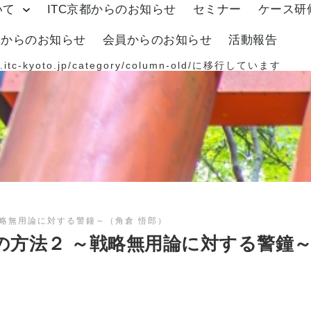
いて
ITC京都からのお知らせ
セミナー
ケース研
体からのお知らせ
会員からのお知らせ
活動報告
.itc-kyoto.jp/category/column-old/
に移行しています
略無用論に対する警鐘～（角倉 悟郎）
の方法２ ～戦略無用論に対する警鐘～