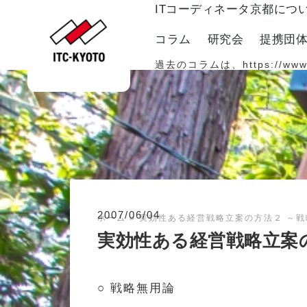
ITコーディネータ京都につ
コラム
研究会
提携団
過去のコラムは、
https://www
2007/06/04
ホーム
»
実効性ある経営戦略立案の方法２ ～戦
実効性ある経営戦略立案
○ 戦略無用論