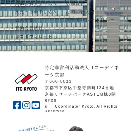
活動報告
賛助会員入会申込み
お問い合わせ
変更・退会申し込み
プライバシーポリシー
会員情報
賛助会員情報
ロゴダウンロード
特定非営利活動法人ITコーディネ
ータ京都
〒600-8813
京都市下京区中堂寺南町134番地
京都リサーチパークASTEM棟8階
8F06
© IT Coordinator Kyoto. All Rights
Reserved.