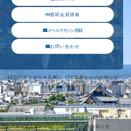
賛助会員情報
メールマガジン登録
お問い合わせ
ITコーディネータ京都に
ITC京都からのお知らせ
ついて
セミナー
ケース研修
理事長挨拶
コラム
組織の概要
研究会
定款
提携団体からのお知らせ
入会案内
会員からのお知らせ
正会員入会申込み