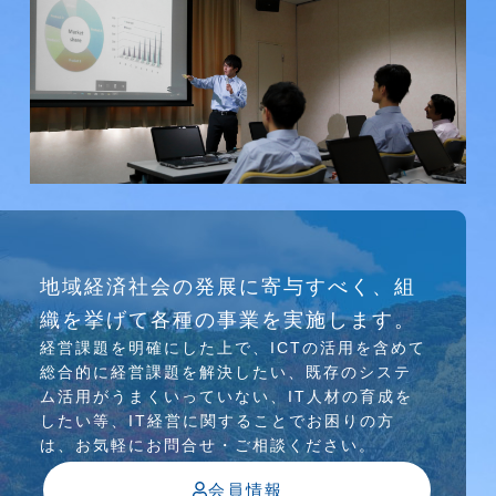
研究会
地域経済社会の発展に寄与すべく、組
介護ソリューション研究会、WEB/SNS研究会を
織を挙げて各種の事業を実施します。
行っています
経営課題を明確にした上で、ICTの活⽤を含めて
総合的に経営課題を解決したい、既存のシステ
ム活⽤がうまくいっていない、IT⼈材の育成を
したい等、IT経営に関することでお困りの⽅
は、お気軽にお問合せ・ご相談ください。
会員情報