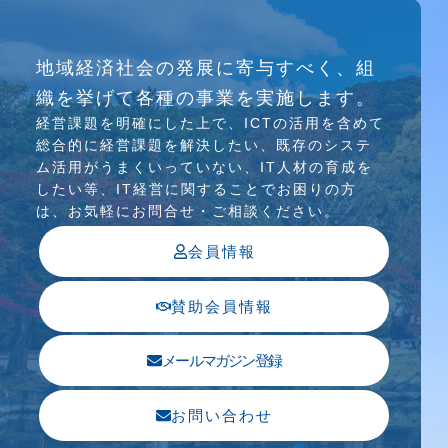
研究会
地域経済社会の発展に寄与すべく、組
介護ソリューション研究会、WEB/SNS研究会を
織を挙げて各種の事業を実施します。
行っています
経営課題を明確にした上で、ICTの活⽤を含めて
総合的に経営課題を解決したい、既存のシステ
ム活⽤がうまくいっていない、IT⼈材の育成を
したい等、IT経営に関することでお困りの⽅
は、お気軽にお問合せ・ご相談ください。
会員情報
賛助会員情報
メールマガジン登録
お問い合わせ