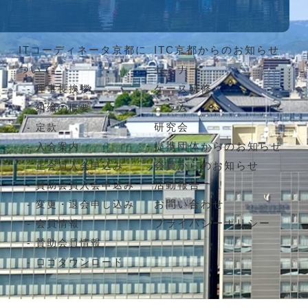
ITコーディネータ京都に
ITC京都からのお知らせ
ついて
セミナー
ケース研修
理事長挨拶
コラム
組織の概要
研究会
定款
提携団体からのお知らせ
入会案内
会員からのお知らせ
正会員入会申込み
活動報告
賛助会員入会申込み
お問い合わせ
変更・退会申し込み
プライバシーポリシー
会員情報
賛助会員情報
ロゴダウンロード