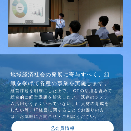
研究会
地域経済社会の発展に寄与すべく、組
介護ソリューション研究会、WEB/SNS研究会を
織を挙げて各種の事業を実施します。
行っています
経営課題を明確にした上で、ICTの活⽤を含めて
総合的に経営課題を解決したい、既存のシステ
ム活⽤がうまくいっていない、IT⼈材の育成を
したい等、IT経営に関することでお困りの⽅
は、お気軽にお問合せ・ご相談ください。
会員情報