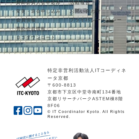
活動報告
賛助会員入会申込み
お問い合わせ
変更・退会申し込み
プライバシーポリシー
会員情報
賛助会員情報
ロゴダウンロード
特定非営利活動法人ITコーディネ
ータ京都
〒600-8813
京都市下京区中堂寺南町134番地
京都リサーチパークASTEM棟8階
8F06
© IT Coordinator Kyoto. All Rights
Reserved.