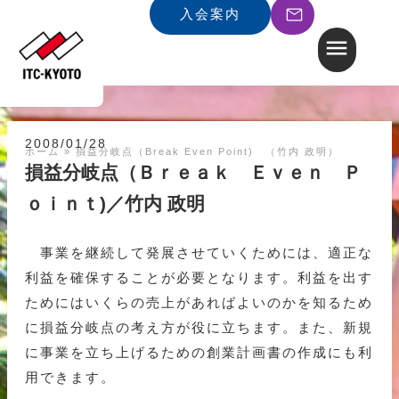
入会案内
2008/01/28
ホーム
»
損益分岐点（Break Even Point) （竹内 政明）
損益分岐点（Ｂｒｅａｋ Ｅｖｅｎ Ｐ
ｏｉｎｔ)／竹内 政明
事業を継続して発展させていくためには、適正な
利益を確保することが必要となります。利益を出す
ためにはいくらの売上があればよいのかを知るため
に損益分岐点の考え方が役に立ちます。また、新規
に事業を立ち上げるための創業計画書の作成にも利
用できます。