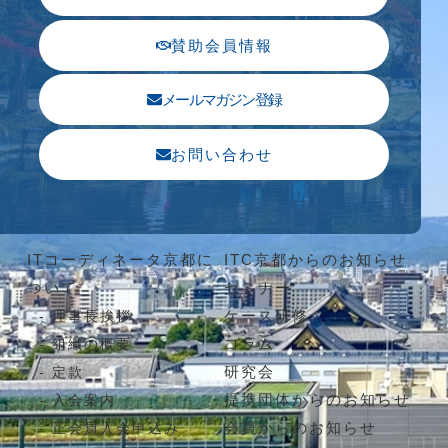
賛助会員情報
メールマガジン登録
お問い合わせ
ITコーディネータ京都に
ITC京都からのお知らせ
ついて
セミナー
ケース研修
理事長挨拶
コラム
組織の概要
研究会
定款
提携団体からのお知らせ
入会案内
会員からのお知らせ
正会員入会申込み