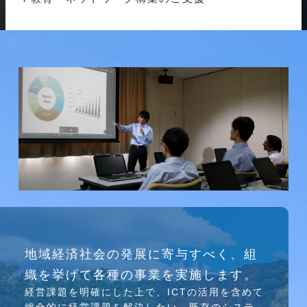
研究会
地域経済社会の発展に寄与すべく、組
介護ソリューション研究会、WEB/SNS研究会を
織を挙げて各種の事業を実施します。
行っています
経営課題を明確にした上で、ICTの活⽤を含めて