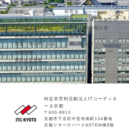
コラム
組織の概要
研究会
定款
提携団体からのお知らせ
入会案内
会員からのお知らせ
正会員入会申込み
活動報告
賛助会員入会申込み
お問い合わせ
変更・退会申し込み
プライバシーポリシー
会員情報
賛助会員情報
ロゴダウンロード
特定非営利活動法人ITコーディネ
ータ京都
〒600-8813
京都市下京区中堂寺南町134番地
京都リサーチパークASTEM棟8階