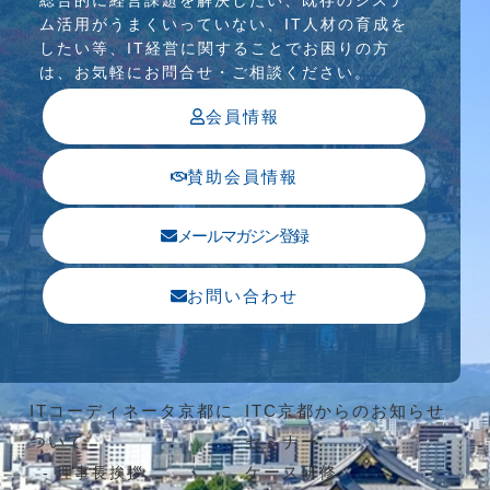
総合的に経営課題を解決したい、既存のシステ
ム活⽤がうまくいっていない、IT⼈材の育成を
したい等、IT経営に関することでお困りの⽅
は、お気軽にお問合せ・ご相談ください。
会員情報
賛助会員情報
メールマガジン登録
お問い合わせ
ITコーディネータ京都に
ITC京都からのお知らせ
ついて
セミナー
ケース研修
理事長挨拶