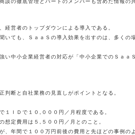
商談の徹底管理とパートのメンバーも含めた情報の
、経営者のトップダウンによる導入である。
聞いても、ＳａａＳの導入効果を出すのは、多くの
強い中小企業経営者の対応が「中小企業でのＳａａ
正判断と自社業務の見直しがポイントとなる。
で１ＩＤで１０,０００円／月程度である。
の想定費用は５,５００円／月とのこと。
が、年間で１００万円前後の費用と先ほどの事例の