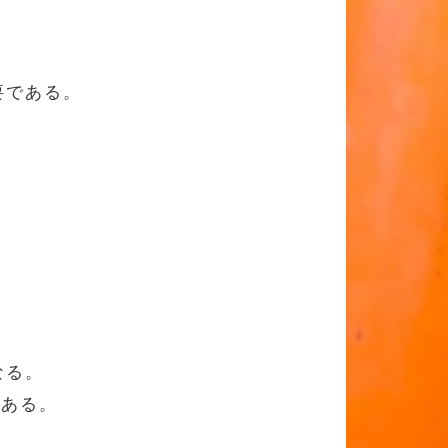
要である。
なる。
である。