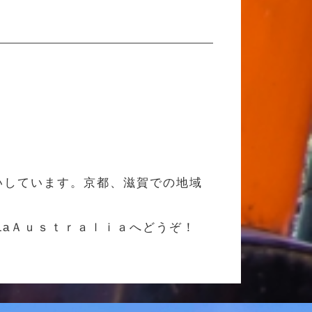
いしています。京都、滋賀での地域
LaＡｕｓｔｒａｌｉａへどうぞ！