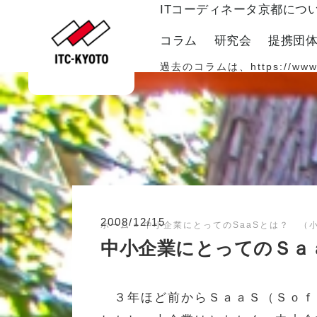
ITコーディネータ京都につ
コラム
研究会
提携団
過去のコラムは、
https://www
2008/12/15
ホーム
»
中小企業にとってのSaaSとは？ （小
中小企業にとってのＳａ
３年ほど前からＳａａＳ（Ｓｏｆ