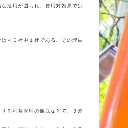
幅な活用が図られ、費用対効果では
業は４０社中１社である。その理由
対する利益管理の徹底などで、３割