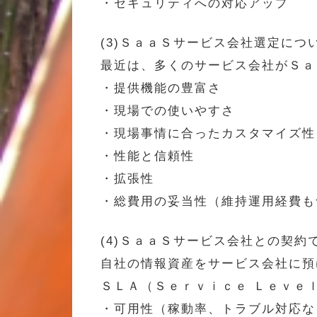
・セキュリティへの対応アップ
(3)ＳａａＳサービス会社選定につ
最近は、多くのサービス会社がＳａ
・提供機能の豊富さ
・現場での使いやすさ
・現場事情に合ったカスタマイズ性
・性能と信頼性
・拡張性
・総費用の妥当性（維持運用経費も
(4)ＳａａＳサービス会社との契約
自社の情報資産をサービス会社に預
ＳＬＡ（Ｓｅｒｖｉｃｅ Ｌｅｖｅ
・可用性（稼動率、トラブル対応な