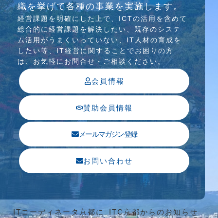
織を挙げて各種の事業を実施します。
行っています
経営課題を明確にした上で、ICTの活⽤を含めて
総合的に経営課題を解決したい、既存のシステ
ム活⽤がうまくいっていない、IT⼈材の育成を
したい等、IT経営に関することでお困りの⽅
は、お気軽にお問合せ・ご相談ください。
会員情報
賛助会員情報
メールマガジン登録
お問い合わせ
ITコーディネータ京都に
ITC京都からのお知らせ