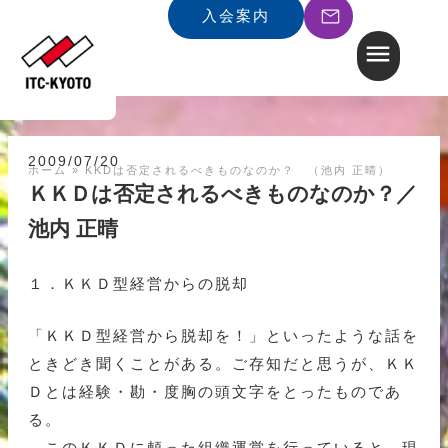
入会案内
2009/07/20
ホーム
»
KKDは否定されるべきものなのか？ （池内 正晴）
ＫＫＤは否定されるべきものなのか？／
池内 正晴
１．ＫＫＤ型経営からの脱却
「ＫＫＤ型経営から脱却を！」といったような話を
ときどき聞くことがある。ご存知だと思うが、ＫＫ
Ｄとは経験・勘・度胸の頭文字をとったものであ
る。
このＫＫＤに頼った組織運営を行っていると、現