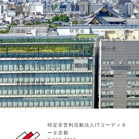
ついて
セミナー
ケース研修
理事長挨拶
コラム
組織の概要
研究会
定款
提携団体からのお知らせ
入会案内
会員からのお知らせ
正会員入会申込み
活動報告
賛助会員入会申込み
お問い合わせ
変更・退会申し込み
プライバシーポリシー
会員情報
賛助会員情報
ロゴダウンロード
特定非営利活動法人ITコーディネ
ータ京都