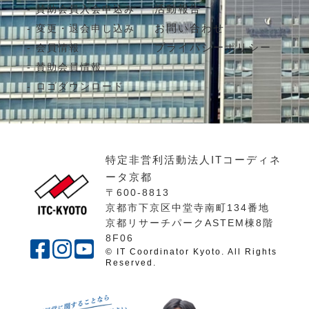
活動報告
賛助会員入会申込み
お問い合わせ
変更・退会申し込み
プライバシーポリシー
会員情報
賛助会員情報
ロゴダウンロード
特定非営利活動法人ITコーディネ
ータ京都
〒600-8813
京都市下京区中堂寺南町134番地
京都リサーチパークASTEM棟8階
8F06
© IT Coordinator Kyoto. All Rights
Reserved.