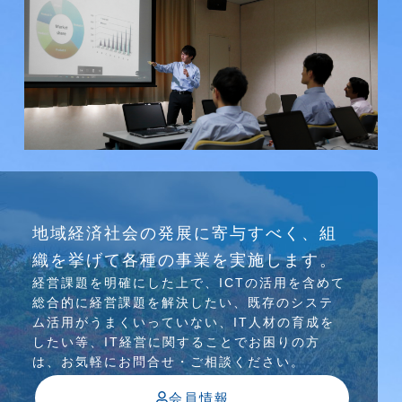
研究会
地域経済社会の発展に寄与すべく、組
介護ソリューション研究会、WEB/SNS研究会を
織を挙げて各種の事業を実施します。
行っています
経営課題を明確にした上で、ICTの活⽤を含めて
総合的に経営課題を解決したい、既存のシステ
ム活⽤がうまくいっていない、IT⼈材の育成を
したい等、IT経営に関することでお困りの⽅
は、お気軽にお問合せ・ご相談ください。
会員情報