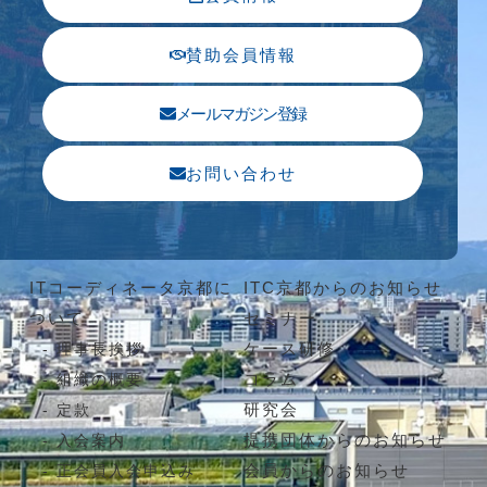
賛助会員情報
メールマガジン登録
お問い合わせ
ITコーディネータ京都に
ITC京都からのお知らせ
ついて
セミナー
ケース研修
理事長挨拶
コラム
組織の概要
研究会
定款
提携団体からのお知らせ
入会案内
会員からのお知らせ
正会員入会申込み