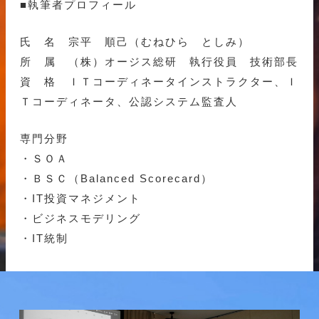
■執筆者プロフィール
氏 名 宗平 順己（むねひら としみ）
所 属 （株）オージス総研 執行役員 技術部長
資 格 ＩＴコーディネータインストラクター、Ｉ
Ｔコーディネータ、公認システム監査人
専門分野
・ＳＯＡ
・ＢＳＣ（Balanced Scorecard）
・IT投資マネジメント
・ビジネスモデリング
・IT統制