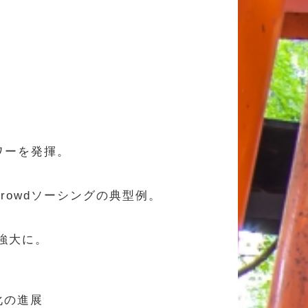
ワーを発揮。
owdソーシングの典型例。
強大に。
化の進展