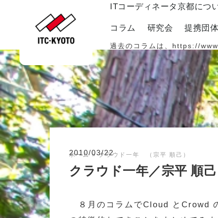
ITコーディネータ京都につ
コラム
研究会
提携団
過去のコラムは、
https://www
2010/03/22
ホーム
»
クラウド一年 （宗平 順己）
クラウド一年／宗平 順己
８月のコラムでCloud とCro