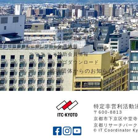
定款
入会案内
正会員入会申込み
賛助会員入会申込み
変更・退会申し込み
会員情報
賛助会員情報
ロゴダウンロード
提携団体からのお知らせ
会員
特定非営利活動
〒600-8813
京都市下京区中堂寺
京都リサーチパークA
© IT Coordinator Ky