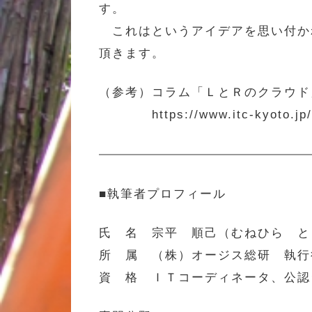
す。
これはというアイデアを思い付かれ
頂きます。
（参考）コラム「ＬとＲのクラウド」（2
https://www.itc-kyoto.jp/it
■執筆者プロフィール
氏 名 宗平 順己（むねひら と
所 属 （株）オージス総研 執行
資 格 ＩＴコーディネータ、公認