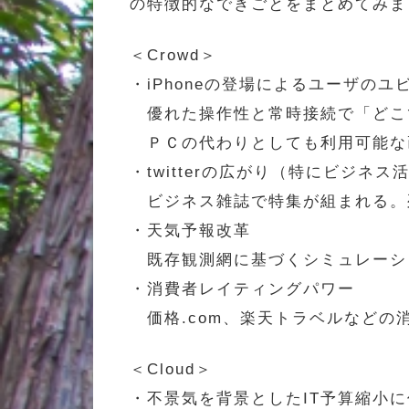
の特徴的なできごとをまとめてみま
＜Crowd＞
・iPhoneの登場によるユーザの
優れた操作性と常時接続で「どこ
ＰＣの代わりとしても利用可能な
・twitterの広がり（特にビジネス
ビジネス雑誌で特集が組まれる。列
・天気予報改革
既存観測網に基づくシミュレーショ
・消費者レイティングパワー
価格.com、楽天トラベルなどの
＜Cloud＞
・不景気を背景としたIT予算縮小