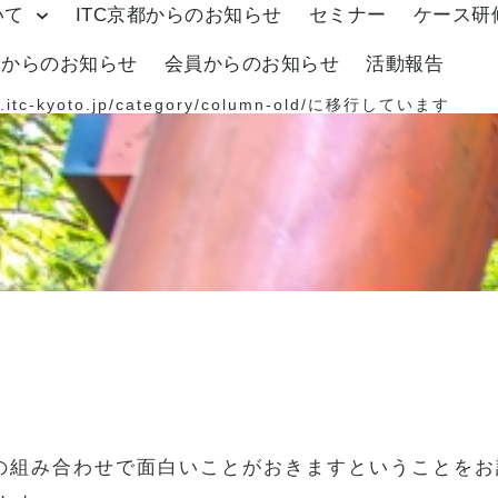
いて
ITC京都からのお知らせ
セミナー
ケース研
体からのお知らせ
会員からのお知らせ
活動報告
.itc-kyoto.jp/category/column-old/
に移行しています
wd の組み合わせで面白いことがおきますということ