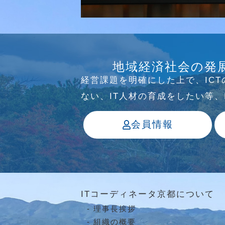
研究会
介護ソリューション研究会、WE
地域経済社会の発
っています
経営課題を明確にした上で、IC
ない、IT⼈材の育成をしたい等
会員情報
ITコーディネータ京都について
理事長挨拶
組織の概要