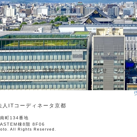
からのお知らせ
活動報告
お問い合わせ
プライ
法人ITコーディネータ京都
南町134番地
STEM棟8階 8F06
oto. All Rights Reserved.