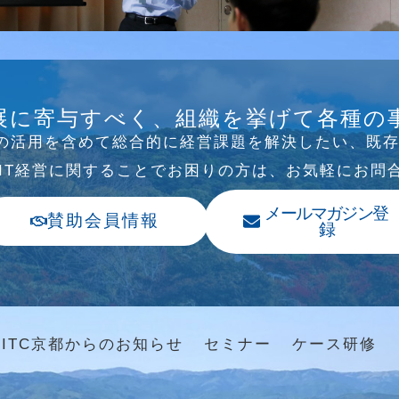
B/SNS研究会を行
展に寄与すべく、組織を挙げて各種の
Tの活⽤を含めて総合的に経営課題を解決したい、既
、IT経営に関することでお困りの⽅は、お気軽にお問
メールマガジン登
賛助会員情報
録
ITC京都からのお知らせ
セミナー
ケース研修