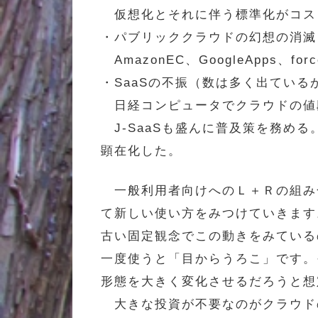
仮想化とそれに伴う標準化がコス
・パブリッククラウドの幻想の消滅
AmazonEC、GoogleApps、
・SaaSの不振（数は多く出ている
日経コンピュータでクラウドの値
J-SaaSも盛んに普及策を務め
顕在化した。
一般利用者向けへのＬ＋Ｒの組み合わ
て新しい使い方をみつけていきます
古い固定観念でこの動きをみている
一度使うと「目からうろこ」です。
形態を大きく変化させるだろうと想
大きな投資が不要なのがクラウド