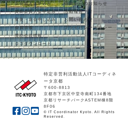
会員からのお知らせ
正会員入会申込み
活動報告
賛助会員入会申込み
お問い合わせ
変更・退会申し込み
プライバシーポリシー
会員情報
賛助会員情報
ロゴダウンロード
特定非営利活動法人ITコーディネ
ータ京都
〒600-8813
京都市下京区中堂寺南町134番地
京都リサーチパークASTEM棟8階
8F06
© IT Coordinator Kyoto. All Rights
Reserved.