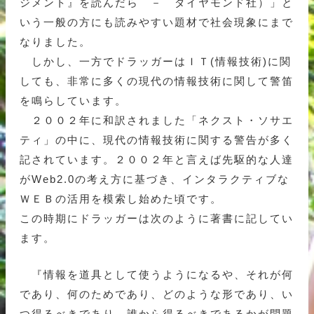
ジメント』を読んだら － ダイヤモンド社）」と
いう一般の方にも読みやすい題材で社会現象にまで
なりました。
しかし、一方でドラッガーはＩＴ(情報技術)に関
しても、非常に多くの現代の情報技術に関して警笛
を鳴らしています。
２００２年に和訳されました「ネクスト・ソサエ
ティ」の中に、現代の情報技術に関する警告が多く
記されています。２００２年と言えば先駆的な人達
がWeb2.0の考え方に基づき、インタラクティブな
ＷＥＢの活用を模索し始めた頃です。
この時期にドラッガーは次のように著書に記してい
ます。
『情報を道具として使うようになるや、それが何
であり、何のためであり、どのような形であり、い
つ得るべきであり、誰から得るべきであるかが問題