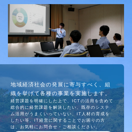
研究会
地域経済社会の発展に寄与すべく、組
介護ソリューション研究会、WEB/SNS研究会を
織を挙げて各種の事業を実施します。
行っています
経営課題を明確にした上で、ICTの活⽤を含めて
総合的に経営課題を解決したい、既存のシステ
ム活⽤がうまくいっていない、IT⼈材の育成を
したい等、IT経営に関することでお困りの⽅
は、お気軽にお問合せ・ご相談ください。