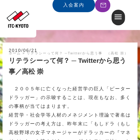
入会案内
2010/06/21
ホーム
»
リテラシーって何？ ─Twitterから思う事 （高松 崇）
リテラシーって何？ ─ Twitterから思う
事／高松 崇
２００５年に亡くなった経営学の巨人「ピーター
ドラッガー」の示唆することは、現在もなお、多く
の事柄が当てはまります。
経営学・社会学等人材のメネジメント理論で著名は
ドラッガーの考え方は、昨年末に「もしドラ（もし
高校野球の女子マネージャーがドラッカーの『マネ