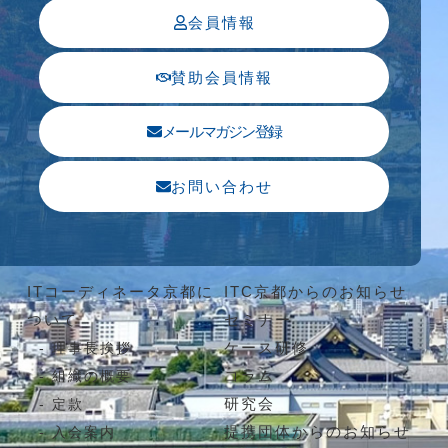
会員情報
賛助会員情報
メールマガジン登録
お問い合わせ
ITコーディネータ京都に
ITC京都からのお知らせ
ついて
セミナー
ケース研修
理事長挨拶
コラム
組織の概要
研究会
定款
提携団体からのお知らせ
入会案内