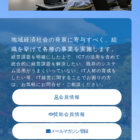
研究会
地域経済社会の発展に寄与すべく、組
介護ソリューション研究会、WEB/SNS研究会を
織を挙げて各種の事業を実施します。
行っています
経営課題を明確にした上で、ICTの活⽤を含めて
総合的に経営課題を解決したい、既存のシステ
ム活⽤がうまくいっていない、IT⼈材の育成を
したい等、IT経営に関することでお困りの⽅
は、お気軽にお問合せ・ご相談ください。
会員情報
賛助会員情報
メールマガジン登録