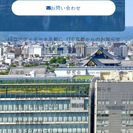
お問い合わせ
ITコーディネータ京都に
ITC京都からのお知らせ
ついて
セミナー
ケース研修
理事長挨拶
コラム
組織の概要
研究会
定款
提携団体からのお知らせ
入会案内
会員からのお知らせ
正会員入会申込み
活動報告
賛助会員入会申込み
お問い合わせ
変更・退会申し込み
プライバシーポリシー
会員情報
賛助会員情報
ロゴダウンロード