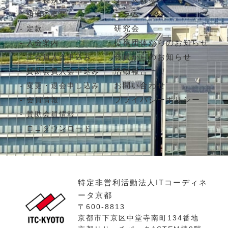
理事長挨拶
コラム
組織の概要
研究会
定款
提携団体からのお知らせ
入会案内
会員からのお知らせ
正会員入会申込み
活動報告
賛助会員入会申込み
お問い合わせ
変更・退会申し込み
プライバシーポリシー
会員情報
賛助会員情報
ロゴダウンロード
特定非営利活動法人ITコーディネ
ータ京都
〒600-8813
京都市下京区中堂寺南町134番地