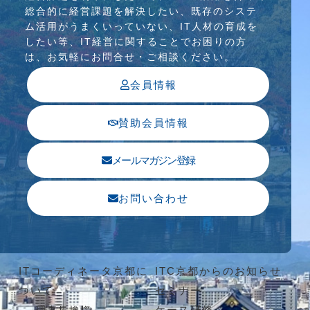
総合的に経営課題を解決したい、既存のシステ
ム活⽤がうまくいっていない、IT⼈材の育成を
したい等、IT経営に関することでお困りの⽅
は、お気軽にお問合せ・ご相談ください。
会員情報
賛助会員情報
メールマガジン登録
お問い合わせ
ITコーディネータ京都に
ITC京都からのお知らせ
ついて
セミナー
ケース研修