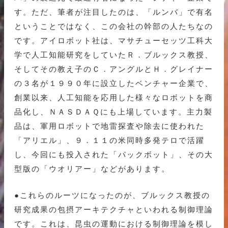
す。ただ、筆者が注目したのは、「ルンバ」で有名
ということではなく、この会社の幹部の人たちなの
です。アイロボット社は、マサチューセッツ工科大
学で人工知能研究をしていたＲ．ブルックス教授、
そしてその教え子のＣ．アングルとＨ．グレイナー
の３名が１９９０年に設立したベンチャー企業で、
創業以来、人工知能を応用した様々なロボットを商
品化し、ＮＡＳＤＡＱにも上場しています。主力製
品は、軍用ロボットで地雷探査や除去に使われた
「アリエル」、９．１１の米同時多発テロで活躍
し、今回にも投入された「パックボット」、その大
型版の「ウオリアー」などがあります。
●これらのルーツになったのが、ブルックス教授の
研究成果の包摂アーキテクチャといわれる制御理論
です。これは、昆虫の運動における制御理論を模し