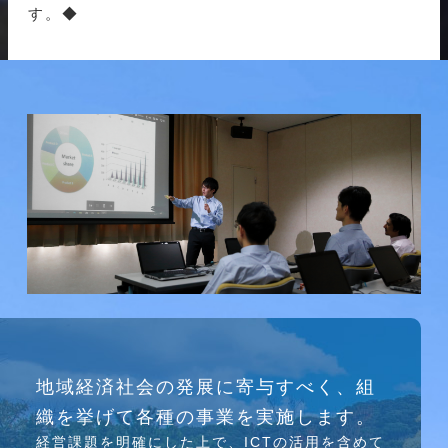
す。◆
研究会
地域経済社会の発展に寄与すべく、組
介護ソリューション研究会、WEB/SNS研究会を
織を挙げて各種の事業を実施します。
行っています
経営課題を明確にした上で、ICTの活⽤を含めて