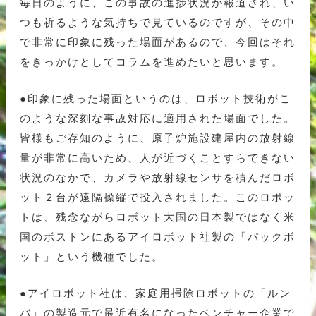
毎日のように、この事故の進捗状況が報道され、い
つも祈るような気持ちで見ているのですが、その中
で非常に印象に残った場面があるので、今回はそれ
をきっかけとしてコラムを進めたいと思います。
●印象に残った場面というのは、ロボット技術がこ
のような深刻な事故対応に適用された場面でした。
皆様もご存知のように、原子炉施設建屋内の放射線
量が非常に高いため、人が近づくことすらできない
状況のなかで、カメラや放射線センサを積んだロボ
ット２台が遠隔操縦で投入されました。このロボッ
トは、残念ながらロボット大国の日本製ではなく米
国のボストンにあるアイロボット社製の「パックボ
ット」という機種でした。
●アイロボット社は、家庭用掃除ロボットの「ルン
バ」の製造元で最近有名になったベンチャー企業で