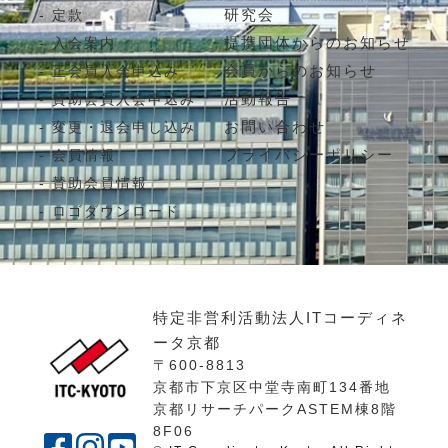
研究会
定款
提携団体からのお知らせ
入会案内
会員からのお知らせ
正会員入会申込み
活動報告
賛助会員入会申込み
お問い合わせ
変更・退会申し込み
プライバシーポリシー
会員情報
賛助会員情報
ロゴダウンロード
特定非営利活動法人ITコーディネ
ータ京都
〒600-8813
京都市下京区中堂寺南町134番地
京都リサーチパークASTEM棟8階
8F06