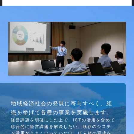
研究会
地域経済社会の発展に寄与すべく、組
介護ソリューション研究会、WEB/SNS研究会を
織を挙げて各種の事業を実施します。
行っています
経営課題を明確にした上で、ICTの活⽤を含めて
総合的に経営課題を解決したい、既存のシステ
ム活⽤がうまくいっていない、IT⼈材の育成を