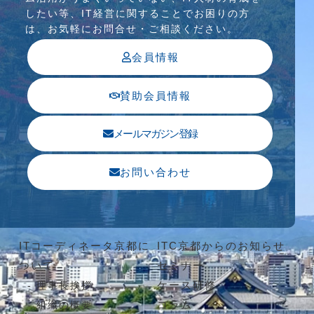
したい等、IT経営に関することでお困りの⽅
は、お気軽にお問合せ・ご相談ください。
会員情報
賛助会員情報
メールマガジン登録
お問い合わせ
ITコーディネータ京都に
ITC京都からのお知らせ
ついて
セミナー
ケース研修
理事長挨拶
コラム
組織の概要