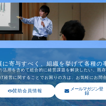
B/SNS研究会を行
展に寄与すべく、組織を挙げて各種の
Tの活⽤を含めて総合的に経営課題を解決したい、既
、IT経営に関することでお困りの⽅は、お気軽にお問
メールマガジン登
賛助会員情報
録