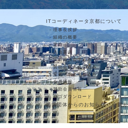
ITコーディネータ京都について
理事長挨拶
組織の概要
定款
入会案内
正会員入会申込み
賛助会員入会申込み
変更・退会申し込み
会員情報
賛助会員情報
ロゴダウンロード
提携団体からのお知らせ
会員