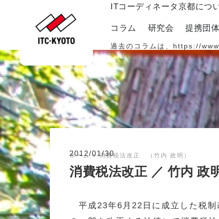
ITコーディネータ京都につ
コラム
研究会
提携団
過去のコラムは、
https://www
2012/01/30
ホーム
»
消費税法改正 （竹内 政明）
消費税法改正 ／ 竹内 政
平成23年6月22日に成立した税