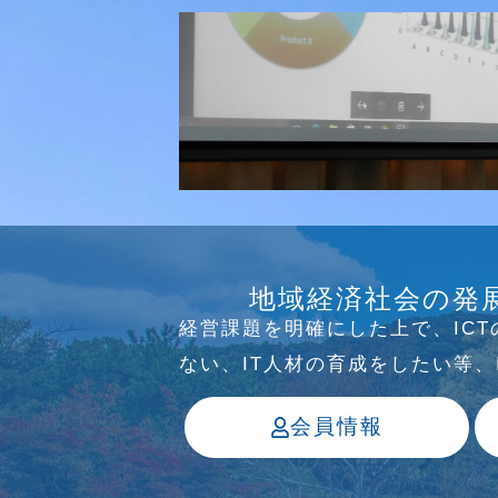
研究会
介護ソリューション研究会、WE
地域経済社会の発
っています
経営課題を明確にした上で、IC
ない、IT⼈材の育成をしたい等
会員情報