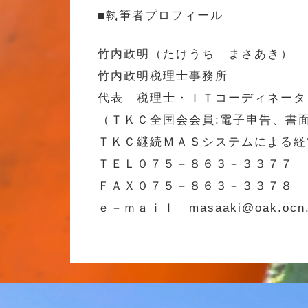
■執筆者プロフィール
竹内政明（たけうち まさあき）
竹内政明税理士事務所
代表 税理士・ＩＴコーディネータ
（ＴＫＣ全国会会員:電子申告、書
ＴＫＣ継続ＭＡＳシステムによる経
ＴＥＬ０７５－８６３－３３７７
ＦＡＸ０７５－８６３－３３７８
ｅ－ｍａｉｌ masaaki@oak.ocn.n