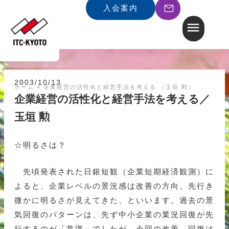
入会案内
2003/10/13
ホーム
»
企業経営の活性化と経営手法を考える （玉垣 勲）
企業経営の活性化と経営手法を考える／
玉垣 勲
☆明るさは？
先頃発表された日銀短観（企業短期経済観測）に
よると、企業レベルの景況感は改善の方向、先行き
微かに明るさが見えてきた、といいます。過去の景
気回復のパターンは、先ず中小企業の業況回復が先
行するのが「常識」でしたが、今回の改善、回復は