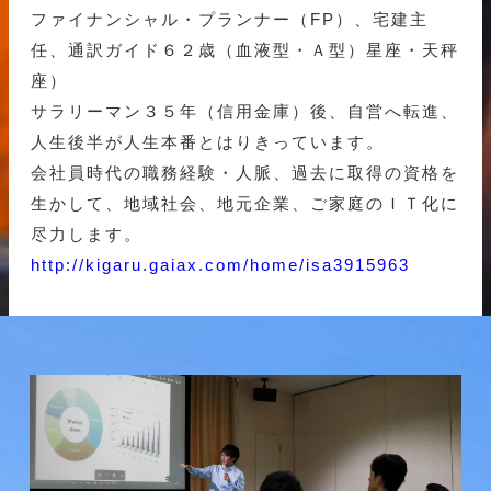
ファイナンシャル・プランナー（FP）、宅建主
任、通訳ガイド６２歳（血液型・Ａ型）星座・天秤
座）
サラリーマン３５年（信用金庫）後、自営へ転進、
人生後半が人生本番とはりきっています。
会社員時代の職務経験・人脈、過去に取得の資格を
生かして、地域社会、地元企業、ご家庭のＩＴ化に
尽力します。
http://kigaru.gaiax.com/home/isa3915963