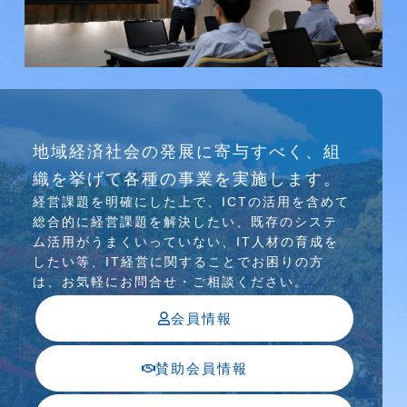
研究会
地域経済社会の発展に寄与すべく、組
介護ソリューション研究会、WEB/SNS研究会を
織を挙げて各種の事業を実施します。
行っています
経営課題を明確にした上で、ICTの活⽤を含めて
総合的に経営課題を解決したい、既存のシステ
ム活⽤がうまくいっていない、IT⼈材の育成を
したい等、IT経営に関することでお困りの⽅
は、お気軽にお問合せ・ご相談ください。
会員情報
賛助会員情報