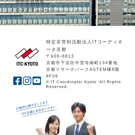
賛助会員情報
ロゴダウンロード
特定非営利活動法人ITコーディネ
ータ京都
〒600-8813
京都市下京区中堂寺南町134番地
京都リサーチパークASTEM棟8階
8F06
© IT Coordinator Kyoto. All Rights
Reserved.