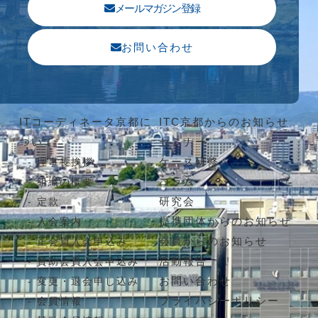
メールマガジン登録
お問い合わせ
ITコーディネータ京都に
ITC京都からのお知らせ
ついて
セミナー
ケース研修
理事長挨拶
コラム
組織の概要
研究会
定款
提携団体からのお知らせ
入会案内
会員からのお知らせ
正会員入会申込み
活動報告
賛助会員入会申込み
お問い合わせ
変更・退会申し込み
プライバシーポリシー
会員情報