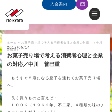
入会案内
ホーム
»
お菓子売り場で考える消費者心理と企業の対応 （中川
2012/05/14
普巳重）
お菓子売り場で考える消費者心理と企業
の対応／中川 普巳重
もうすぐ５歳になる息子を連れてお菓子売り場
へ。
良く買うものと言えば・・・
・ＬＯＯＫ（１９６２年、不二家、４種類の味のチ
ョコレートが入っている）