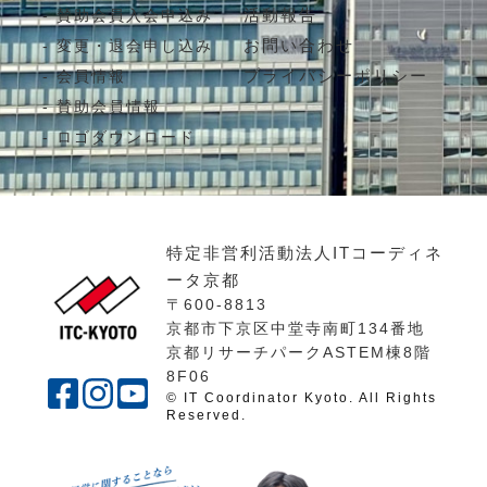
活動報告
賛助会員入会申込み
お問い合わせ
変更・退会申し込み
プライバシーポリシー
会員情報
賛助会員情報
ロゴダウンロード
特定非営利活動法人ITコーディネ
ータ京都
〒600-8813
京都市下京区中堂寺南町134番地
京都リサーチパークASTEM棟8階
8F06
© IT Coordinator Kyoto. All Rights
Reserved.