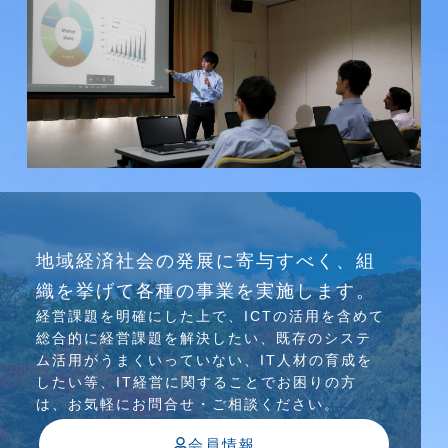
研究会
地域経済社会の発展に寄与すべく、組
介護ソリューション研究会、WEB/SNS研究会を
織を挙げて各種の事業を実施します。
行っています
経営課題を明確にした上で、ICTの活⽤を含めて
総合的に経営課題を解決したい、既存のシステ
ム活⽤がうまくいっていない、IT⼈材の育成を
したい等、IT経営に関することでお困りの⽅
は、お気軽にお問合せ・ご相談ください。
会員情報