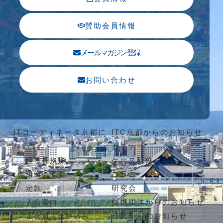
賛助会員情報
メールマガジン登録
お問い合わせ
ITコーディネータ京都に
ITC京都からのお知らせ
ついて
セミナー
ケース研修
理事長挨拶
コラム
組織の概要
研究会
定款
提携団体からのお知らせ
入会案内
会員からのお知らせ
正会員入会申込み