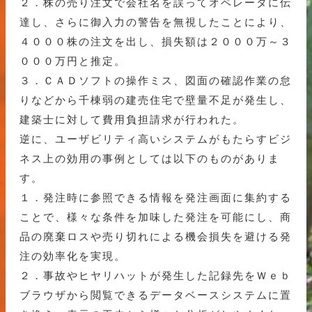
２．株の売り注文で会社名を誤ってオペレータに伝
達し、さらに御入力の警告を無視したことにより、
４０００株の注文を出し、損失額は２０００万～３
０００万円と推定。
３．ＣＡＤソフトの操作ミス、図面の確認作業の怠
りなどから千棟弱の建売住宅で壁量不足が発生し、
建築士に対して費用負担請求が行われた。
逆に、ユーザビリティ高いシステムがもたらすビジ
ネス上の効用の事例としては以下のものがありま
す。
１．発注時に参照できる情報を発注画面に集約する
ことで、様々な条件を加味した発注を可能にし、商
品の廃棄ロスや売り切れによる機会損失を避ける発
注の効率化を実現。
２．事故やヒヤリハットが発生した記録先をＷｅｂ
ブラウザから閲覧できるデータベースシステムに置