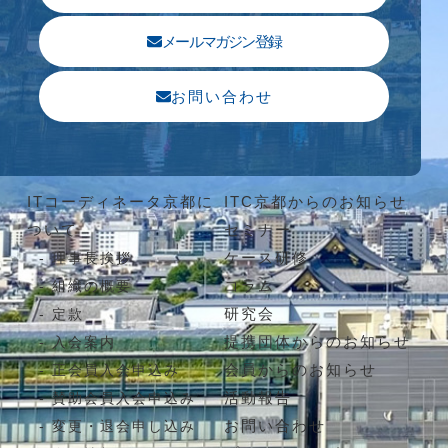
メールマガジン登録
お問い合わせ
ITコーディネータ京都に
ITC京都からのお知らせ
ついて
セミナー
ケース研修
理事長挨拶
コラム
組織の概要
研究会
定款
提携団体からのお知らせ
入会案内
会員からのお知らせ
正会員入会申込み
活動報告
賛助会員入会申込み
お問い合わせ
変更・退会申し込み