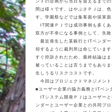
ントの企画から当日を迎えるまでの
間は様々です。はやぶさＰＪは、色
す。学園祭などでは集客面や採算面
IT関連ＰＪでは成功事例も多くあ
双方が不幸になる事例として、失敗
最近発生した某銀行とITベンダー
却するように裁判所は命じています
すぐ控訴されたため、最終結論はま
被っていることは言うまでもありま
生しうるリスクコストです。
今回はプロジェクトマネジメント
■ユーザー企業の協力義務とITベン
ITシステム開発ＰＪはユーザーと
ンダーとユーザー企業との共同プロ