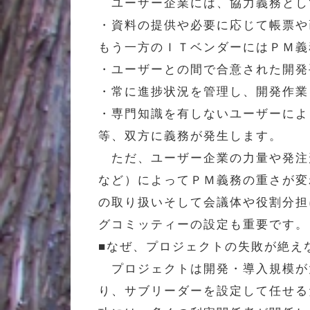
ユーザー企業には、協力義務とし
・資料の提供や必要に応じて帳票や
もう一方のＩＴベンダーにはＰＭ義
・ユーザーとの間で合意された開発
・常に進捗状況を管理し、開発作業
・専門知識を有しないユーザーによ
等、双方に義務が発生します。
ただ、ユーザー企業の力量や発注
など）によってＰＭ義務の重さが変
の取り扱いそして会議体や役割分担
グコミッティーの設定も重要です。
■なぜ、プロジェクトの失敗が絶え
プロジェクトは開発・導入規模が
り、サブリーダーを設定して任せる