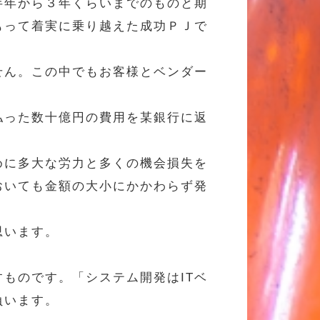
半年から３年くらいまでのものと期
もって着実に乗り越えた成功ＰＪで
せん。この中でもお客様とベンダー
払った数十億円の費用を某銀行に返
めに多大な労力と多くの機会損失を
おいても金額の大小にかかわらず発
思います。
ものです。「システム開発はITベ
負います。