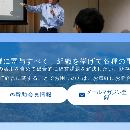
B/SNS研究会を行
展に寄与すべく、組織を挙げて各種の
Tの活⽤を含めて総合的に経営課題を解決したい、既
、IT経営に関することでお困りの⽅は、お気軽にお問
メールマガジン登
賛助会員情報
録