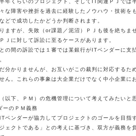
半年くらいのプロジェクト、そしてIT関連ＰＪでは
々な障害や挫折を過去に経験したノウハウ・技術を
などで成功したかどうか判断されます。
りますが、失敗（or課題／泥沼）ＰＪも後を絶ちま
ＰＪに対して訴訟に至るケースがあります。
との間の訴訟では１審では某銀行がITベンダーに支
。
だ分かりませんが、お互いがこの裁判に対応するた
せん。これらの事象は大企業だけでなく中小企業に
（以下、ＰＭ）の危機管理について考えてみたいと
ダーのＰＭ義務
ITベンダーが協力してプロジェクトのゴールを目指す
ジェクトである」との考えに基づき、双方が義務を