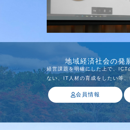
研究会
介護ソリューション研究会、WE
地域経済社会の発
っています
経営課題を明確にした上で、IC
ない、IT⼈材の育成をしたい等
会員情報