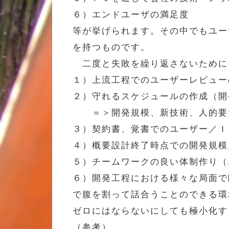
６）エンドユーザの満足度
等が挙げられます。その中でもユー
を持つものです。
二度と失敗を繰り返さないために
１）上流工程でのユーザーレビュー
２）守れるスケジュールの作成（開
＝＞開発規模、新技術、人的要
３）契約書、覚書でのユーザー／Ｉ
４）概要設計終了時点での開発規模
５）チームワークの良い体制作り（
６）開発工程における様々な局面で
で腹を割って話合うことのできる環
ゼロにはならないにしても極小化す
（参考）