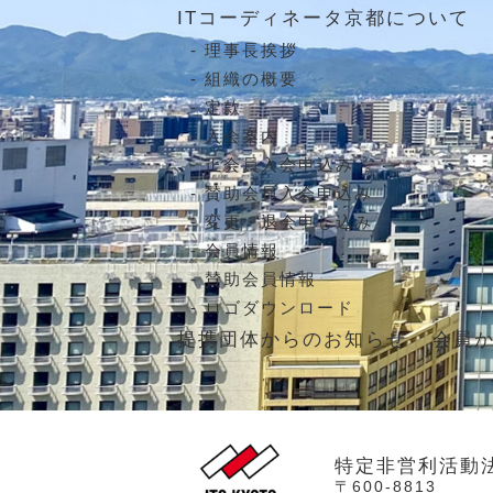
ITコーディネータ京都について
理事長挨拶
組織の概要
定款
入会案内
正会員入会申込み
賛助会員入会申込み
変更・退会申し込み
会員情報
賛助会員情報
ロゴダウンロード
提携団体からのお知らせ
会員
特定非営利活動
〒600-8813