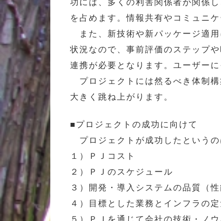
功には、多くの利害関係者が関係し
を占めます。情報共有やコミュニケ
また、新技術や新パッケージ適用
状況なので、事前評価のステップや
連携が必要となります。ユーザーに
プロジェクトには然るべき体制構
大きく跳ね上がります。
■プロジェクトの成功に向けて
プロジェクトが成功したというの
１）ＰＪコスト
２）ＰＪのスケジュール
３）開発・導入システムの品質（性
４）目標とした業務とインフラの定
５）ＰＪを通じて会社の技術・ノウ