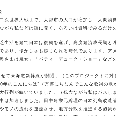
会
二次世界大戦まで。大都市の人口が増加し、大衆消
ながら私などは話に聞く、あるいは資料でみるだけ
乏生活を経て日本は復興を遂げ、高度経済成長期と
であり、懐かしさも感じられる時代であります。ア
奥さまは魔女」「パティ・デューク・ショー」など
わせて東海道新幹線が開通。（このプロジェクトに対し
970年のこんにちは”（万博にちなんでこんな歌詞の
大行列が続いていました。（残念ながら私はパスし
は加速しました。田中角栄元総理の日本列島改造論
やモノの流れを逆流させ、地方分散を推進する施策