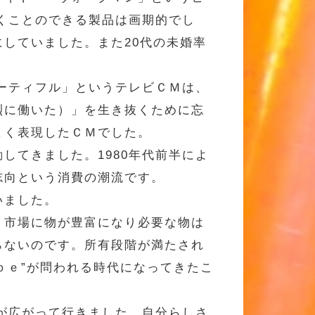
聞くことのできる製品は画期的でし
していました。また20代の未婚率
ューティフル」というテレビＣＭは、
烈に働いた）」を生き抜くために忘
まく表現したＣＭでした。
してきました。1980年代前半によ
志向という消費の潮流です。
いました。
。市場に物が豊富になり必要な物は
らないのです。所有段階が満たされ
ｂｅ”が問われる時代になってきたこ
ムが広がって行きました。自分らしさ