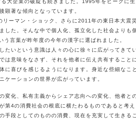
する大企業の破綻も続きました。1995年をピークに
後顕著な傾向となっています。
8年のリーマン・ショック、さらに2011年の東日本大
ました。そんな中で個人化、孤立化した社会よりも
という言葉が昨年度の今年の漢字に選ばれました。
したいという意識は人々の心に徐々に広がってきて
では意味をなさず、それを他者に伝え共有すること
体に喜びを感じるようになります。身近な些細なこ
ニケーションの世界が広がっています。
の変化、私有主義からシェア志向への変化、他者と
が第4の消費社会の根底に横たわるものであると考
の手段としてのものの消費、現在を充実して生きる