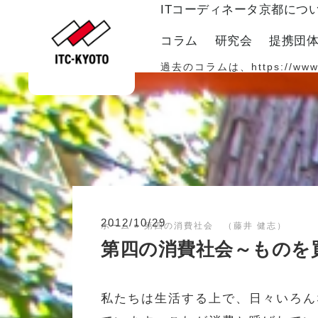
ITコーディネータ京都につ
コラム
研究会
提携団
過去のコラムは、
https://www
2012/10/29
ホーム
»
第四の消費社会 （藤井 健志）
第四の消費社会～ものを
私たちは生活する上で、日々いろん