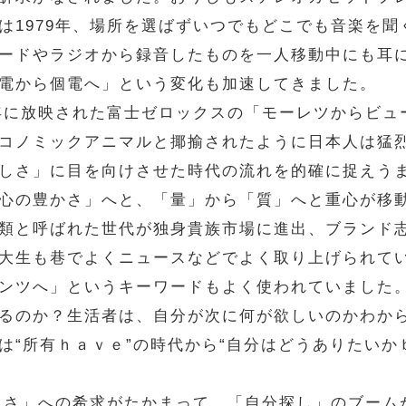
は1979年、場所を選ばずいつでもどこでも音楽を
ードやラジオから録音したものを一人移動中にも耳に
電から個電へ」という変化も加速してきました。
0年に放映された富士ゼロックスの「モーレツからビ
コノミックアニマルと揶揄されたように日本人は猛
しさ」に目を向けさせた時代の流れを的確に捉えう
心の豊かさ」へと、「量」から「質」へと重心が移動
類と呼ばれた世代が独身貴族市場に進出、ブランド
大生も巷でよくニュースなどでよく取り上げられて
ンツへ」というキーワードもよく使われていました
るのか？生活者は、自分が次に何が欲しいのかわか
は“所有ｈａｖｅ”の時代から“自分はどうありたいか
らしさ」への希求がたかまって、「自分探し」のブー