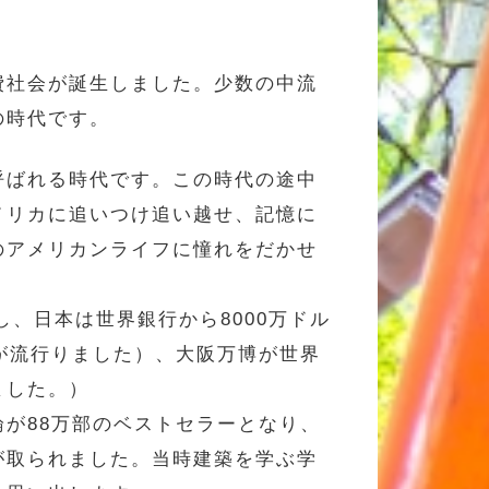
費社会が誕生しました。少数の中流
の時代です。
呼ばれる時代です。この時代の途中
メリカに追いつけ追い越せ、記憶に
のアメリカンライフに憧れをだかせ
、日本は世界銀行から8000万ドル
歌が流行りました）、大阪万博が世界
ました。）
が88万部のベストセラーとなり、
が取られました。当時建築を学ぶ学