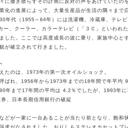
々に撒き散らすその計画に反対の声をあげていたの
業化の進展によって、大量生産品が生活の隅々まで
0年代（1955～64年）には洗濯機、冷蔵庫、テレ
）にはカー、クーラー、カラーテレビ（「３Ｃ」といわ
ました。ここでは高度成長の波に乗り、家族中心と
観が確立されて行きました。
へ
えたのは、1973年の第一次オイルショック。
ばれ、1956年から1973年までの18年間で年平均 
1990年まで17年間の平均は 4.2％でしたが、199
証券、日本長期信用銀行の破綻
などが一家に一台あることが当たり前となり、飽和
訴求がなされました。おりしもステレオカセットプ