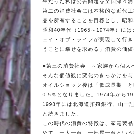
生だった私は公害問題を全国津々浦
第二の消費社会には本格的な近代工
品を所有することを目標とし、昭和3
昭和40年代（1965～1974年
ェイ・オブ・ライフが実現して行き
うことに幸せを求める」消費の価値
■第三の消費社会 ～家族から個人
そんな価値観に変化のきっかけを与
オイルショック後は「低成長期」と呼
0.5％となりました。1974年から
1998年には北海道拓殖銀行、山一
と続きました。
この時代の消費の特徴は、家電製品
めて、一人一台、一部屋一台という