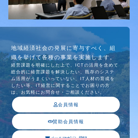
研究会
地域経済社会の発展に寄与すべく、組
介護ソリューション研究会、WEB/SNS研究会を
織を挙げて各種の事業を実施します。
行っています
経営課題を明確にした上で、ICTの活⽤を含めて
総合的に経営課題を解決したい、既存のシステ
ム活⽤がうまくいっていない、IT⼈材の育成を
したい等、IT経営に関することでお困りの⽅
は、お気軽にお問合せ・ご相談ください。
会員情報
賛助会員情報