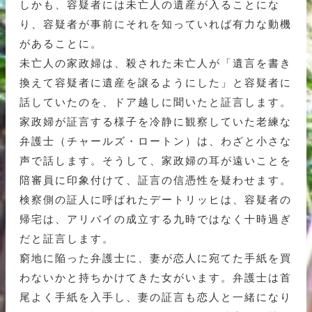
しかも、容疑者には未亡人の遺産が入ることにな
り、容疑者が事前にそれを知っていれば有力な動機
があることに。
未亡人の家政婦は、殺された未亡人が「遺言を書き
換えて容疑者に遺産を譲るようにした」と容疑者に
話していたのを、ドア越しに聞いたと証言します。
家政婦が証言する様子を冷静に観察していた老練な
弁護士（チャールズ・ロートン）は、わざと小さな
声で話します。そうして、家政婦の耳が遠いことを
陪審員に印象付けて、証言の信憑性を疑わせます。
検察側の証人に呼ばれたデートリッヒは、容疑者の
帰宅は、アリバイの成立する九時ではなく十時過ぎ
だと証言します。
窮地に陥った弁護士に、妻が恋人に宛てた手紙を買
わないかと持ちかけてきた女がいます。弁護士は首
尾よく手紙を入手し、妻の証言も恋人と一緒になり