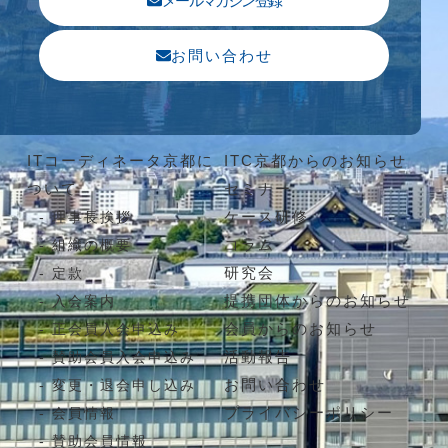
メールマガジン登録
お問い合わせ
ITコーディネータ京都に
ITC京都からのお知らせ
ついて
セミナー
ケース研修
理事長挨拶
コラム
組織の概要
研究会
定款
提携団体からのお知らせ
入会案内
会員からのお知らせ
正会員入会申込み
活動報告
賛助会員入会申込み
お問い合わせ
変更・退会申し込み
プライバシーポリシー
会員情報
賛助会員情報