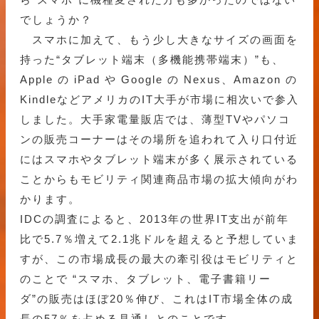
でしょうか？
スマホに加えて、もう少し大きなサイズの画面を
持った“タブレット端末（多機能携帯端末）”も、
Apple の iPad や Google の Nexus、Amazon の
KindleなどアメリカのIT大手が市場に相次いで参入
しました。大手家電量販店では、薄型TVやパソコ
ンの販売コーナーはその場所を追われて入り口付近
にはスマホやタブレット端末が多く展示されている
ことからもモビリティ関連商品市場の拡大傾向がわ
かります。
IDCの調査によると、2013年の世界IT支出が前年
比で5.7％増えて2.1兆ドルを超えると予想していま
すが、この市場成長の最大の牽引役はモビリティと
のことで “スマホ、タブレット、電子書籍リー
ダ”の販売はほぼ20％伸び、これはIT市場全体の成
長の57％を占める見通しとのことです。