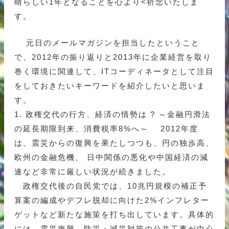
晴らしい1年となることを心より<祈念いたしま
す。
元日のメールマガジンを担当したということ
で、2012年の振り返りと2013年に企業経営を取り
巻く環境に関連して、ITコーディネータとして注目
をしておきたいキーワードを紹介したいと思いま
す。
1. 政権交代の行方、経済の情勢は ? ～金融円滑法
の延長期限到来、消費税率8%へ～ 2012年度
は、震災からの復興を果たしつつも、円の独歩高、
欧州の金融危機、 日中関係の悪化や中国経済の減
速など非常に厳しい状況が続きました。
政権交代後の自民党では、10兆円規模の補正予
算案の編成やデフレ脱却に向けた2%インフレター
ゲットなど新たな施策を打ち出しています。具体的
には、震災復興、防災・減災対策の公共工事が中心