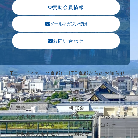
賛助会員情報
メールマガジン登録
お問い合わせ
ITコーディネータ京都に
ITC京都からのお知らせ
ついて
セミナー
ケース研修
理事長挨拶
コラム
組織の概要
研究会
定款
提携団体からのお知らせ
入会案内
会員からのお知らせ
正会員入会申込み
活動報告
賛助会員入会申込み