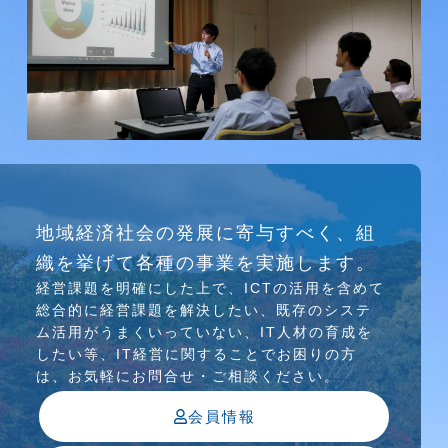
研究会
地域経済社会の発展に寄与すべく、組
介護ソリューション研究会、WEB/SNS研究会を
織を挙げて各種の事業を実施します。
行っています
経営課題を明確にした上で、ICTの活⽤を含めて
総合的に経営課題を解決したい、既存のシステ
ム活⽤がうまくいっていない、IT⼈材の育成を
したい等、IT経営に関することでお困りの⽅
は、お気軽にお問合せ・ご相談ください。
会員情報