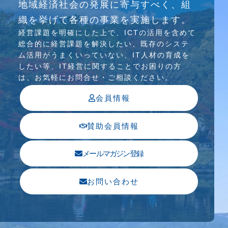
地域経済社会の発展に寄与すべく、組
介護ソリューション研究会、WEB/SNS研究会を
織を挙げて各種の事業を実施します。
行っています
経営課題を明確にした上で、ICTの活⽤を含めて
総合的に経営課題を解決したい、既存のシステ
ム活⽤がうまくいっていない、IT⼈材の育成を
したい等、IT経営に関することでお困りの⽅
は、お気軽にお問合せ・ご相談ください。
会員情報
賛助会員情報
メールマガジン登録
お問い合わせ