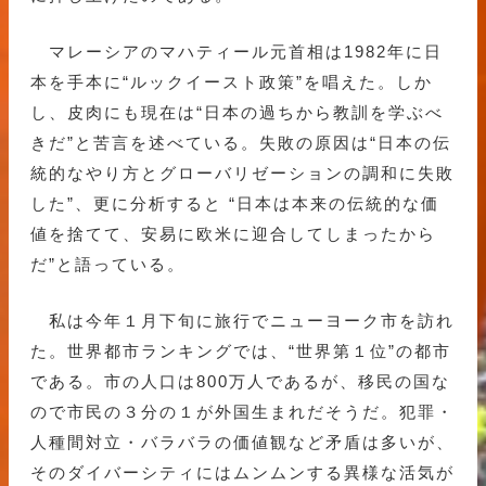
マレーシアのマハティール元首相は1982年に日
本を手本に“ルックイースト政策”を唱えた。しか
し、皮肉にも現在は“日本の過ちから教訓を学ぶべ
きだ”と苦言を述べている。失敗の原因は“日本の伝
統的なやり方とグローバリゼーションの調和に失敗
した”、更に分析すると “日本は本来の伝統的な価
値を捨てて、安易に欧米に迎合してしまったから
だ”と語っている。
私は今年１月下旬に旅行でニューヨーク市を訪れ
た。世界都市ランキングでは、“世界第１位”の都市
である。市の人口は800万人であるが、移民の国な
ので市民の３分の１が外国生まれだそうだ。犯罪・
人種間対立・バラバラの価値観など矛盾は多いが、
そのダイバーシティにはムンムンする異様な活気が