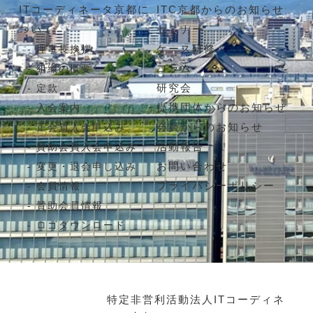
ITコーディネータ京都に
ITC京都からのお知らせ
ついて
セミナー
ケース研修
理事長挨拶
コラム
組織の概要
研究会
定款
提携団体からのお知らせ
入会案内
会員からのお知らせ
正会員入会申込み
活動報告
賛助会員入会申込み
お問い合わせ
変更・退会申し込み
プライバシーポリシー
会員情報
賛助会員情報
ロゴダウンロード
特定非営利活動法人ITコーディネ