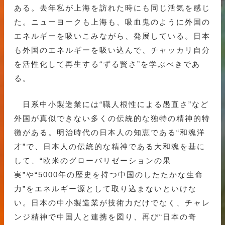
ある。去年私が上海を訪れた時にも同じ活気を感じ
た。ニューヨークも上海も、吸血鬼のように外国の
エネルギーを吸いこみながら、発展している。日本
も外国のエネルギーを吸い込んで、チャッカリ自分
を活性化して再生する“ずる賢さ”を学ぶべきであ
る。
日系中小製造業には“職人根性による愚直さ”など
外国が真似できない多くの伝統的な独特の精神的特
徴がある。明治時代の日本人の知恵である“和魂洋
才”で、日本人の伝統的な精神である大和魂を基に
して、“欧米のグローバリゼーションの果
実”や“5000年の歴史を持つ中国のしたたかな生命
力”をエネルギー源として取り込まないといけな
い。日本の中小製造業が技術力だけでなく、チャレ
ンジ精神で中国人と連携を図り、再び“日本の奇