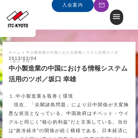
入会案内
ホーム
»
中小製造業の中国における情報システム活用のツボ
2013/02/04
（坂口 幸雄）
中小製造業の中国における情報システム
活用のツボ／坂口 幸雄
１.中小製造業を取巻く環境
現在、「尖閣諸島問題」により日中関係が大変険
悪な状況となっている。中国政府はチベット・ウイ
グルと同じく“核心的利益”だと主張している。当分
は“政冷経冷”の関係が続く模様である。日本経済に