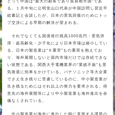
とって中国は“最大の顧客であり貿易相手国”であ
る。１月中旬に公明党山口代表が中国訪問し習近平
総書記と会談したが、日本の景気回復のためにトッ
プ交渉による早期の解決が望まれる。
それでなくても国債発行残高1000兆円・景気停
滞・超高齢化・少子化により日本市場は縮小してい
る。日本の製造業は“６重苦”もの重荷を抱えてお
り、海外展開しないと国内市場だけでは存続できな
い状態である。関西大手電機業界の“業績不振”も景
気後退に拍車をかけている。パナソニック等大企業
でさえ生き残りに苦慮しているのに、中小製造業が
生き残るためにはそれ以上の努力を要求される。得
意先の海外展開等により中小製造業も海外進出を余
儀なくされている。
中小製造業が海外に進出した時に直面する課題の