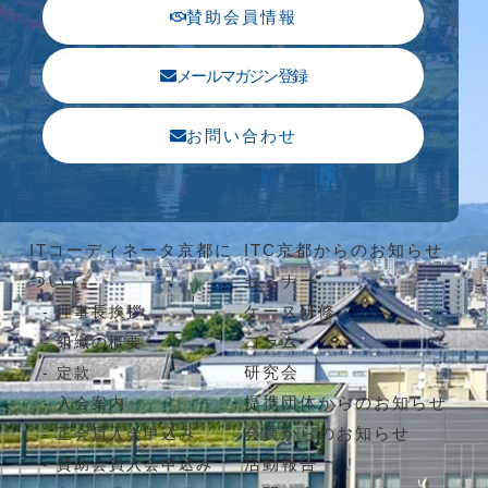
賛助会員情報
メールマガジン登録
お問い合わせ
ITコーディネータ京都に
ITC京都からのお知らせ
ついて
セミナー
ケース研修
理事長挨拶
コラム
組織の概要
研究会
定款
提携団体からのお知らせ
入会案内
会員からのお知らせ
正会員入会申込み
活動報告
賛助会員入会申込み