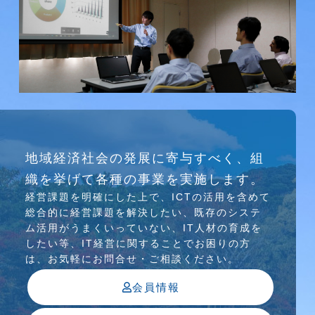
研究会
地域経済社会の発展に寄与すべく、組
介護ソリューション研究会、WEB/SNS研究会を
織を挙げて各種の事業を実施します。
行っています
経営課題を明確にした上で、ICTの活⽤を含めて
総合的に経営課題を解決したい、既存のシステ
ム活⽤がうまくいっていない、IT⼈材の育成を
したい等、IT経営に関することでお困りの⽅
は、お気軽にお問合せ・ご相談ください。
会員情報