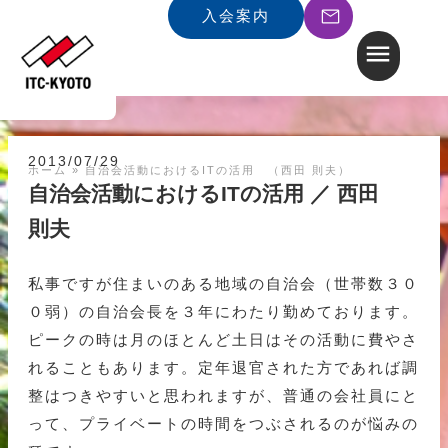
入会案内
2013/07/29
ホーム
»
自治会活動におけるITの活用 （西田 則夫）
自治会活動におけるITの活用 ／ 西田
則夫
私事ですが住まいのある地域の自治会（世帯数３０
０弱）の自治会長を３年にわたり勤めております。
ピークの時は月のほとんど土日はその活動に費やさ
れることもあります。定年退官された方であれば調
整はつきやすいと思われますが、普通の会社員にと
って、プライベートの時間をつぶされるのが悩みの